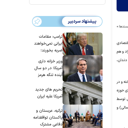
پیشنهاد سردبیر
سندها:
۰
ترامپ: مقامات
قتصادی
ایرانی نمی‌خواهند
ضربه بخورند؛
اد و هم
می‌خواهند به
دندان،
وزیر خزانه داری
توافق برسند
آمریکا: در دو سال
آینده تنگه هرمز
بی‌اهمیت خواهد
ه و در
شد
تحریم های جدید
ی حوزه
آمریکا علیه ایران
ی توسط
مالی) و
ترکیه، عربستان و
پاکستان توافقنامه
دفاعی مشترک