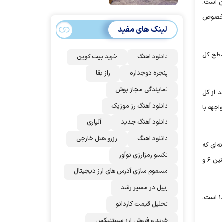
ن است.
امضا می‌کنند
درخصوص
لینک های مفید
ت در سطح کل
دانلود اهنگ
خرید بیت کوین
پنجره دوجداره
راز بقا
نمایندگی مجاز بوش
سازمان بهداشت جهانی، به‌صورت بالاتر رفتن پرداخت‌های مستقیم از جیب از ۲۵ درصد از کل
دانلود آهنگ رز‌ موزیک
اجهه با
دانلود آهنگ جدید
آلپاری
دانلود اهنگ
رزرو هتل خارجی
ه‌ای که
نکسو رمزارزی نوآور
افراد نیازمند به درمان را با هزینه‌های کمرشکن مواجه می‌کند. همچنین، سلامت دهان و دندان در صورت اجرای برنامه‌های پیشگیرانه به‌خصوص در سنین ۶ و
مسموم سازی آدرس های ارز دیجیتال
ریپل در مسیر رشد
در این گزارش آمده است که میانگین ملی شاخص دندان‌های پوسیده، از دست رفته و پُر شده (DMFT) در کودکان ۶ و ۱۲ ساله به‌ترتیب ۵.۸۴ و ۱.۸۴ است.
تحلیل قیمت کاردانو
خرید و فروش ارز سینتتیکس