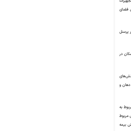
جهیزات
ن فضای
 پرسنل
کان در
لش‌های
دهان و
بوط به
 مربوط
ش بیمه