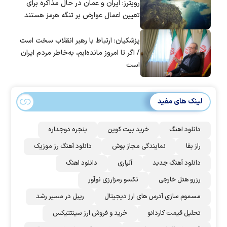
رویترز: ایران و عمان در حال مذاکره برای
تعیین اعمال عوارض بر تنگه هرمز هستند
پزشکیان: ارتباط با رهبر انقلاب سخت است
/ اگر تا امروز مانده‌ایم، به‌خاطر مردم ایران
است
لینک های مفید
دانلود اهنگ
خرید بیت کوین
پنجره دوجداره
راز بقا
نمایندگی مجاز بوش
دانلود آهنگ رز‌ موزیک
دانلود آهنگ جدید
آلپاری
دانلود اهنگ
رزرو هتل خارجی
نکسو رمزارزی نوآور
مسموم سازی آدرس های ارز دیجیتال
ریپل در مسیر رشد
تحلیل قیمت کاردانو
خرید و فروش ارز سینتتیکس