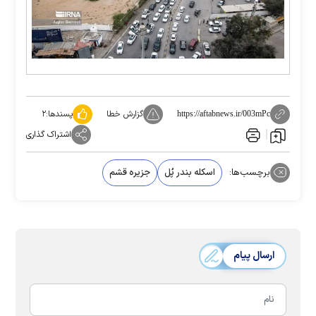
گزارش خطا
پسندها:
۲
https://aftabnews.ir/003mPc
اشتراک گذاری
برچسب‌ها:
اسکله بندر پُل
جزیره قشم
ارسال پیام