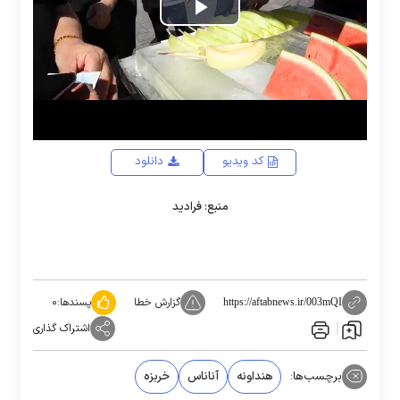
Play
Video
کد ویدیو
دانلود
منبع: فرادید
گزارش خطا
پسندها:
۰
https://aftabnews.ir/003mQI
اشتراک گذاری
برچسب‌ها:
هنداونه
آناناس
خربزه