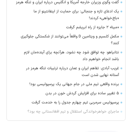
گفت وگوی وزیران خارجه آمریکا و انگلیس درباره ایران و تنگه هرمز
یک ادعای تازه و جنجالی؛ برای حمایت از اینفانتینو از ما
«باج‌خواهی» کردند!
«مینا» ۲ جایزه از راه ابریشم گرفت
مکمل کلسیم و ویتامین D واقعاً می‌توانند از شکستگی جلوگیری
کنند؟
نتانیاهو: چه توافق شود چه نشود، هرآنچه برای آینده‌مان لازم
باشد انجام خواهیم داد
غریب آبادی: تفاهم ایران و عمان درباره ترتیبات تنگه هرمز در
آستانه نهایی شدن است
برنده واقعی تیم ملی در جام جهانی یک پرسپولیسی بود!
۵ تغییر ساده برای افزایش گردش خون در بدن
پرسپولیس سرمربی تیم چهارم جدول را به خدمت گرفت
ماجرای خواهرخواندگی استقلال و تیم افغانستانی چه بود؟