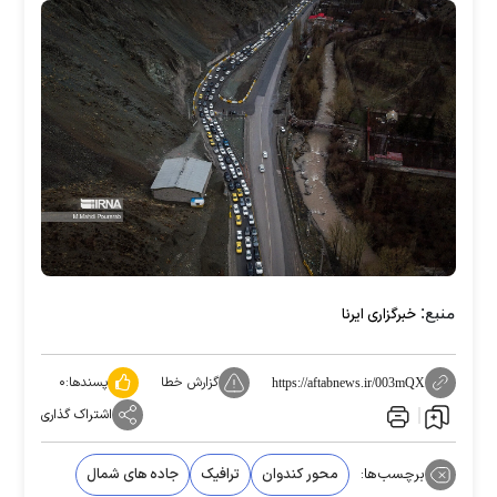
منبع:
خبرگزاری ایرنا
گزارش خطا
پسندها:
۰
https://aftabnews.ir/003mQX
اشتراک گذاری
برچسب‌ها:
محور کندوان
ترافیک
جاده های شمال