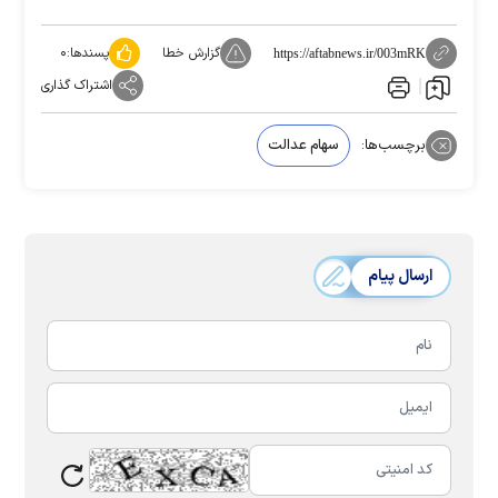
گزارش خطا
پسندها:
۰
https://aftabnews.ir/003mRK
اشتراک گذاری
برچسب‌ها:
سهام عدالت
ارسال پیام