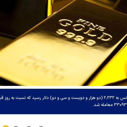
امروز قیمت طلا ثبات را در پیش گرفت و ارزش هر اونس به ۲،۲۳۲ (دو هزار و دویست و سی و دو) دلار رسید که نسبت به روز 