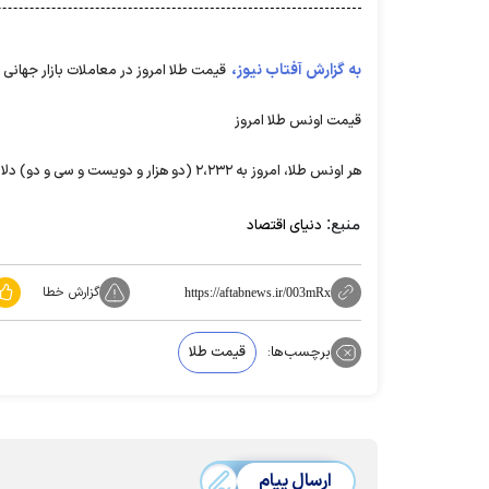
به گزارش آفتاب نیوز،
قیمت طلا امروز در معاملات بازار جهانی 
قیمت اونس طلا امروز
هر اونس طلا، امروز به ۲،۲۳۲ (دو هزار و دویست و سی و دو) دلار رسید که نسبت به روز قبل، بدون تغییر است.
منبع:
دنیای اقتصاد
گزارش خطا
https://aftabnews.ir/003mRx
برچسب‌ها:
قیمت طلا
ارسال پیام