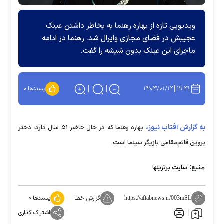
ویدیویی تازه از بهاره رهنما به بخاطر داشتن عینک
عجیبش در فضای مجازی وایرال شد. رهنما در ادامه
ماجرای این عینک بدون شیشه را گفت.
۱۴۰۳/۰۱/۱۲
۱۹:۲۹
پسندها:
۰
به گزارش آفتاب نیوز،
بهاره رهنما که در حال حاضر ۵۱ سال دارد، دختر
پروین قائم‌مقامی بازیگر سینما است.
منبع:
سایت برترینها
گزارش خطا
پسندها:
۰
https://aftabnews.ir/003mSL
اشتراک گذاری