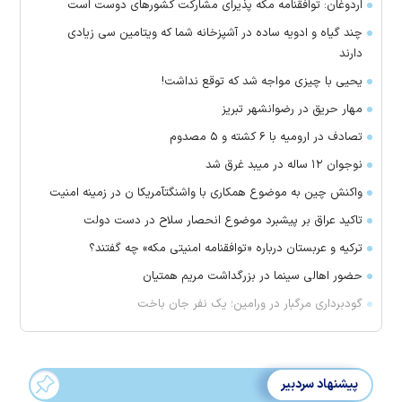
اردوغان: توافقنامه مکه پذیرای مشارکت کشور‌های دوست است
چند گیاه و ادویه ساده در آشپزخانه شما که ویتامین سی زیادی
دارند
یحیی با چیزی مواجه شد که توقع نداشت!
مهار حریق در رضوانشهر تبریز
تصادف در ارومیه با ۶ کشته و ۵ مصدوم
نوجوان ۱۲ ساله در میبد غرق شد
واکنش چین به موضوع همکاری با واشنگتآمریکا ن در زمینه امنیت
تاکید عراق بر پیشبرد موضوع انحصار سلاح در دست دولت
ترکیه و عربستان درباره «توافقنامه امنیتی مکه» چه گفتند؟
حضور اهالی سینما در بزرگداشت مریم همتیان
گودبرداری مرگبار در ورامین؛ یک نفر جان باخت
پیشنهاد سردبیر