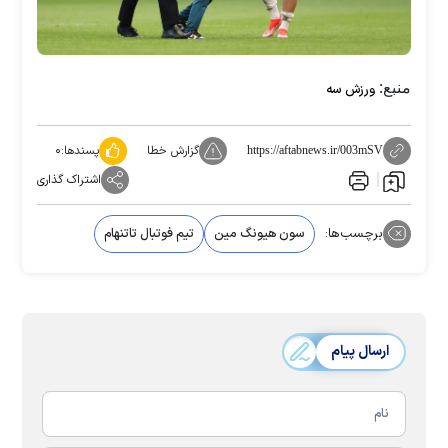
منبع:
ورزش سه
گزارش خطا
پسندها:
۰
https://aftabnews.ir/003mSV
اشتراک گذاری
برچسب‌ها:
سون هیونگ مین
تیم فوتبال تاتنهام
ارسال پیام