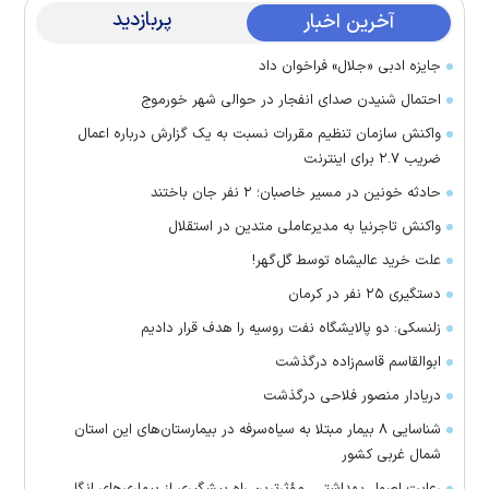
پربازدید
آخرین اخبار
جایزه ادبی «جلال» فراخوان داد
احتمال شنیدن صدای انفجار در حوالی شهر خورموج
واکنش سازمان تنظیم مقررات نسبت به یک گزارش درباره اعمال
ضریب ۲.۷ برای اینترنت
حادثه خونین در مسیر خاصبان؛ ۲ نفر جان باختند
واکنش تاجرنیا به مدیرعاملی متدین در استقلال
علت خرید عالیشاه توسط گل‌گهر!
دستگیری ۲۵ نفر در کرمان
زلنسکی: دو پالایشگاه نفت روسیه را هدف قرار دادیم
ابوالقاسم قاسم‌زاده درگذشت
دریادار منصور فلاحی درگذشت
شناسایی ۸ بیمار مبتلا به سیاه‌سرفه در بیمارستان‌های این استان
شمال غربی کشور
رعایت اصول بهداشتی، مؤثرترین راه پیشگیری از بیماری‌های انگلی