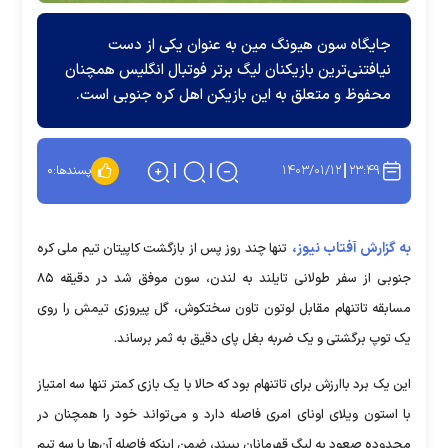
جایگاه سون هیونگ مین به عنوان یکی از دست
نیافتنی‌ترین بازیکنان لیگ برتر فوتبال انگلیس همچنان
محفوظ و متعلق به این بازیکن اهل کره جنوبی است.
۱۴۰۳/۰۱/۱۲
۲۳:۴۹
پسندها:
۰
به گزارش آفتاب نیوز،
تنها چند روز پس از بازگشت کاپیتان تیم ملی کره
جنوبی از سفر طولانی تایلند به لندن، سون موفق شد در دقیقه ۸۵
مسابقه تاتنهام مقابل لوتون تاون سختکوش، گل پیروزی تیمش را روی
یک توپ برگشتی و یک ضربه بغل پای دقیق به ثمر برساند.
این یک برد باارزش برای تاتنهام بود که حالا با یک بازی کمتر تنها سه امتیاز
با استون ویلای اونای امری فاصله دارد و می‌تواند خود را همچنان در
محدوده صعود به لیگ قهرمانان ببیند، ضمن اینکه فاصله آن‌ها با سه تیم