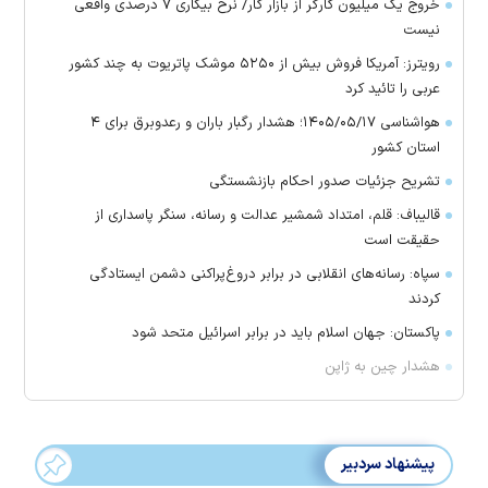
خروج یک میلیون کارگر از بازار کار/ نرخ بیکاری ۷ درصدی واقعی
نیست
رویترز: آمریکا فروش بیش از ۵۲۵۰ موشک پاتریوت به چند کشور
عربی را تائید کرد
هواشناسی ۱۴۰۵/۰۵/۱۷؛ هشدار رگبار باران و رعدوبرق برای ۴
استان کشور
تشریح جزئیات صدور احکام بازنشستگی
قالیباف: قلم، امتداد شمشیر عدالت و رسانه، سنگر پاسداری از
حقیقت است
سپاه: رسانه‌های انقلابی در برابر دروغ‌پراکنی دشمن ایستادگی
کردند
پاکستان: جهان اسلام باید در برابر اسرائیل متحد شود
هشدار چین به ژاپن
پیشنهاد سردبیر