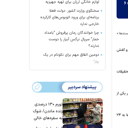
 لباس و
لوازم خانگی ارزان برای تهیه جهیزیه
سخنگوی وزارت کشور: دولت فعلا
برنامه‌ای برای ورود اتوبوس‌های کارکرده
خارجی ندارد
چرا خوانندگان رمان پرفروش "بامداد
سندها:
۰
خمار" سریال نرگس آبیار را دوست
ندارند؟
 و کفش
دومین اتفاق مهم برای نکونام در یک
روز!
که ۲ زن هستند شناسایی و تحقیقات
پیشنهاد سردبیر
 یکی از
تورم ۱۳۰ درصدی
زنده ماندن/ شوک
سرهنگ دهقانی عنوان کرد: متهمان پس از انتقال به کلانتری در چندین مرحله بازجوئی و مواجهه با تصاویر به‌دست آمده از آن‌ها در تعدادی از سرقت‌ها به ۲۴
به سفره‌های خالی
کارگران