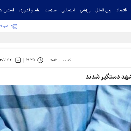
استان ها
اقتصاد
بین الملل
ورزشی
اجتماعی
سلامت
علم و فناوری
۱۸ /مرداد /۱۴۰۵
ا تکذیب کرد
۳/۰۱/۱۲
۱۹:۳۵
کد خبر:۹۰۱۳۱۶
شهد دستگیر شدند