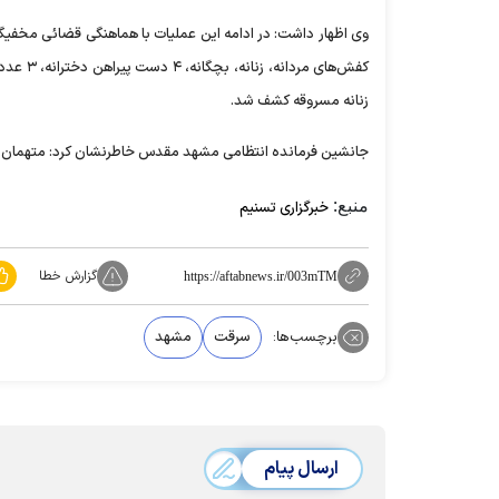
زنانه مسروقه کشف شد.
جانشین فرمانده انتظامی مشهد مقدس خاطرنشان کرد: متهمان پس
منبع:
خبرگزاری تسنیم
گزارش خطا
https://aftabnews.ir/003mTM
برچسب‌ها:
سرقت
مشهد
ارسال پیام