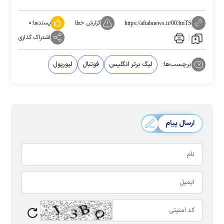
گزارش خطا
پسندها:
۰
https://aftabnews.ir/003mTS
اشتراک گذاری
برچسب‌ها:
لیگ برتر انگلیس
فوتبال
لیورپول
ارسال پیام