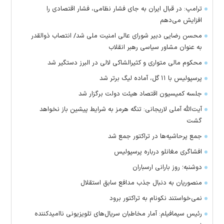
ترامپ: در قبال ایران به جای فشار نظامی، فشار اقتصادی را
افزایش می‌دهم
محسن رضایی دبیر شورای عالی امنیت ملی شد/ انتصاب ذوالقدر
به عنوان مشاور سیاسی رهبر انقلاب
محکوم مالی متواری و کثیرالشاکی لالی در البرز دستگیر شد
پرسپولیس با ۱۱ گل، آماده لیگ برتر شد
جلسه کمیسیون اقتصاد هیئت دولت برگزار شد
آیت‌الله آملی لاریجانی: تنگه هرمز به شرایط پیشین باز نخواهد
گشت
جمع پرحاشیه‌ها در تراکتور جمع شد
افشاگری مغانلو درباره پرسپولیس
دوشنبه؛ روز بارانی ارسباران
منصوریان به دنبال جذب مدافع سابق استقلال
‌نمی‌خواستند نکونام به تراکتور برود
رئیس سیمافیلم: آمار مخاطبان سریال‌های تلویزیونی ناامیدکننده