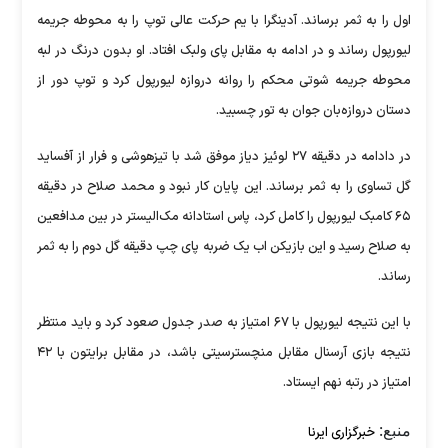
اول را به ثمر برساند. آدینگرا با یم حرکت عالی توپ را به محوطه جریمه
لیورپول رساند و در ادامه به مقابل پای ولبک افتاد. او بدون درنگ در لبه
محوطه جریمه شوتی محکم را روانه دروازه لیورپول کرد و توپ دور از
دستان دروازه‌بان جوان به تور چسبید.
در دادامه در دقیقه ۲۷ لوئیز دیاز موفق شد با تیزهوشی و فرار از آفساید
گل تساوی را به ثمر برساند. این پایان کار نبود و محمد صلاح در دقیقه
۶۵ کامبک لیورپول را کامل کرد، پاس استادانه مک‌الیستر در بین مدافعین
به صلاح رسید و این بازیکن اب یک ضربه پای چپ دقیقه گل دوم را به ثمر
رساند.
با این نتیجه لیورپول با ۶۷ امتیاز به صدر جدول صعود کرد و باید منتظر
نتیجه بازی آرسنال مقابل منچسترسیتی باشد، در مقابل برایتون با ۴۲
امتیاز در رتبه نهم ایستاد.
منبع:
خبرگزاری ایرنا