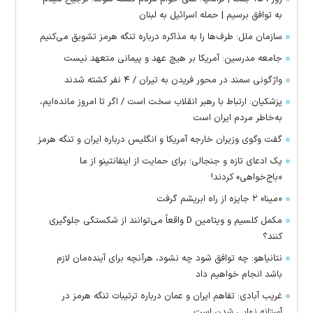
به توافق برسیم | حمله اسرائیل به لبنان
سازمان ملل: طرف‌ها را به مذاکره درباره تنگه هرمز تشویق می‌کنیم
جامعه مدرسین: آمریکا بر هیچ عهد و پیمانی متعهد نیست
واژگونی سمند در محور فریدن به تیران / ۴ نفر کشته شدند
پزشکیان: ارتباط با رهبر انقلاب سخت است / اگر تا امروز مانده‌ایم،
به‌خاطر مردم ایران است
گفت وگوی وزیران خارجه آمریکا و انگلیس درباره ایران و تنگه هرمز
یک ادعای تازه و جنجالی؛ برای حمایت از اینفانتینو از ما
«باج‌خواهی» کردند!
«مینا» ۲ جایزه از راه ابریشم گرفت
مکمل کلسیم و ویتامین D واقعاً می‌توانند از شکستگی جلوگیری
کنند؟
نتانیاهو: چه توافق شود چه نشود، هرآنچه برای آینده‌مان لازم
باشد انجام خواهیم داد
غریب آبادی: تفاهم ایران و عمان درباره ترتیبات تنگه هرمز در
آستانه نهایی شدن است