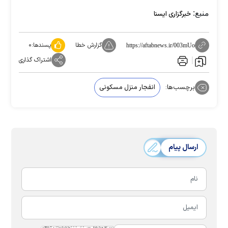
منبع:
خبرگزاری ایسنا
گزارش خطا
پسندها:
۰
https://aftabnews.ir/003mUo
اشتراک گذاری
برچسب‌ها:
انفجار منزل مسکونی
ارسال پیام