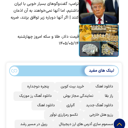
ترامپ: گفت‌و‌گو‌های بسیار خوبی با ایران
داشتیم، اما آنها نمی‌خواهند به آن اذعان
کنند | اگر آنها دوباره زیر توافق بزنند، ضربه
سختی خواهند خورد
قیمت دلار، طلا و سکه امروز چهارشنبه
۱۴۰۵/۰۵/۱۴
لینک های مفید
دانلود اهنگ
خرید بیت کوین
پنجره دوجداره
راز بقا
نمایندگی مجاز بوش
دانلود آهنگ رز‌ موزیک
دانلود آهنگ جدید
آلپاری
دانلود اهنگ
رزرو هتل خارجی
نکسو رمزارزی نوآور
مسموم سازی آدرس های ارز دیجیتال
ریپل در مسیر رشد