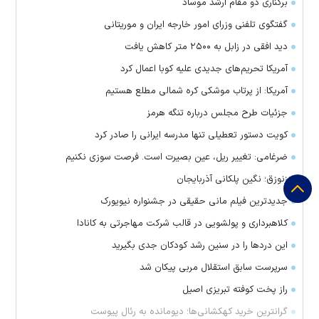
برکناری دو مقام ارشد موساد
گفتگوی تلفنی وزرای امور خارجه ایران و موریتانی
دید افقی در زابل به ۲۵۰۰ متر کاهش یافت
آمریکا تحریم‌های جدیدی علیه کوبا اعمال کرد
آمریکا: از پرتاب موشکی کره شمالی مطلع هستیم
جزئیات طرح مجلس درباره تنگه هرمز
کویت دستور تعطیلی تنها مدرسه ایرانی را صادر کرد
ضرغامی: تغییر ریل، عین بصیرت است. فرصت سوزی نکنیم
زنوزق؛ نگین پلکانی آذربایجان
جدیدترین فیلم مانی حقیقی در جشنواره نیویورک
کلاهبرداری و پولشویی در قالب شرکت مهاجرتی به کانادا
این درد‌ها را در سنین رشد کودکان جدی بگیرید
سرپرست سابق استقلال مربی پیکان شد
راز پخت کوفته تبریزی اصیل
گرانترین خرید کهکشانی‌ها؛ دیومانده به رئال پیوست