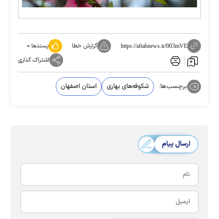
گزارش خطا
پسندها:
۰
https://aftabnews.ir/003mVE
اشتراک گذاری
برچسب‌ها:
شکوفه‌های بهاری
استان اصفهان
ارسال پیام