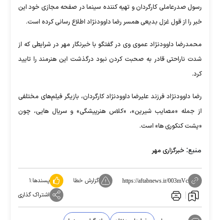
رسول صدرعاملی کارگردان و تهیه کننده سینما در صفحه مجازی خود این
خبر را از قول غزل بدیعی همسر رضا داوودنژاد اطلاع رسانی کرده است.
محمدرضا داوودنژاد عموی وی در گفتگو با خبرنگار مهر در شرایطی که از
شدت ناراحتی قادر به صحبت کردن نبود درگذشت این هنرمند را تایید
کرد.
رضا داوودنژاد فرزند علیرضا داوودنژاد کارگردان، بازیگر فیلم‌های مختلفی
از جمله «مصایب شیرین»، «کلاس هنرپیشگی» و سریال هایی، چون
«پشت کنکوری ها» است.
منبع:
خبرگزاری مهر
گزارش خطا
پسندها:
۱
https://aftabnews.ir/003mVc
اشتراک گذاری