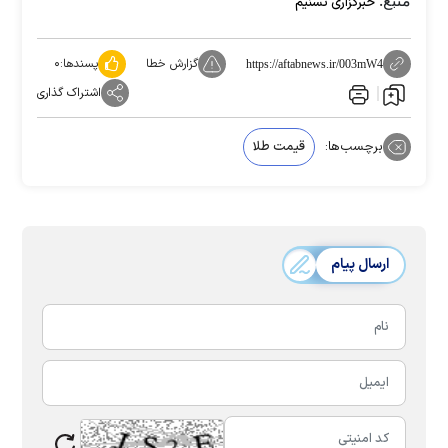
منبع:
خبرگزاری تسنیم
گزارش خطا
پسندها:
۰
https://aftabnews.ir/003mW4
اشتراک گذاری
برچسب‌ها:
قیمت طلا
ارسال پیام