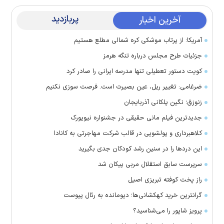
پربازدید
آخرین اخبار
آمریکا: از پرتاب موشکی کره شمالی مطلع هستیم
جزئیات طرح مجلس درباره تنگه هرمز
کویت دستور تعطیلی تنها مدرسه ایرانی را صادر کرد
ضرغامی: تغییر ریل، عین بصیرت است. فرصت سوزی نکنیم
زنوزق؛ نگین پلکانی آذربایجان
جدیدترین فیلم مانی حقیقی در جشنواره نیویورک
کلاهبرداری و پولشویی در قالب شرکت مهاجرتی به کانادا
این درد‌ها را در سنین رشد کودکان جدی بگیرید
سرپرست سابق استقلال مربی پیکان شد
راز پخت کوفته تبریزی اصیل
گرانترین خرید کهکشانی‌ها؛ دیومانده به رئال پیوست
پرویز شاپور را می‌شناسید؟