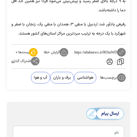
به ۹ درجه بالای صفر رسید و پیش‌بینی می‌شود فردا نیز همین حد اقل
دما را داشته‌باشد.
رفیعی یادآور شد: اردبیل با منفی ۳، همدان با منفی یک، زنجان با صفر و
شهرکرد با یک درجه به ترتیب سردترین مراکز استان‌های کشور هستند.
گزارش خطا
پسندها:
۰
https://aftabnews.ir/003mWD
اشتراک گذاری
برچسب‌ها:
هواشناسی
برف و باران
آب و هوا
ارسال پیام