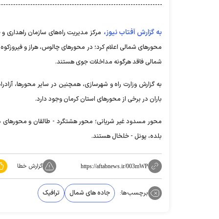
به گزارش آفتاب نیوز،
محور‌های شمالی اعلام کرد؛ در محور‌های چالوس، هراز و فیروزکوه 
شمالی فاقد هرگونه مداخلات جوی هستند.
به گزارش وزارت راه و شهرسازی، همچنین در سایر محورها، آزادر
باران در برخی از محور‌های استان کرمان وجود دارد.
محور مسدود غیر شریانی؛ محور هشتگرد - طالقان و محور‌های دار
بلده، پونل - خلخال هستند.
گزارش خطا
https://aftabnews.ir/003mWP
برچسب‌ها:
جاده های شمال
ترافیک