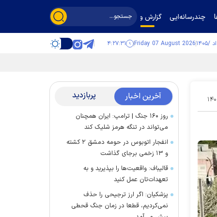
چندرسانه‌ایی
گزارش و گفت‌وگو
۴:۲۷:۳۱
Friday 07 August 2026
پربازدید
آخرین اخبار
۱۴۰
روز ۱۶۰ جنگ | ترامپ: ایران همچنان
می‌تواند در تنگه هرمز شلیک کند
انفجار اتوبوس در حومه دمشق ۲ کشته
و ۱۳ زخمی برجای گذاشت
قالیباف: واقعیت‌ها را بپذیرید و به
تعهدات‌تان عمل کنید
پزشکیان: اگر ارز ترجیحی را حذف
نمی‌کردیم، قطعا در زمان جنگ قحطی