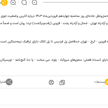
پ
مرکز مدیریت راه‌های سازمان راهداری و حمل‌ونقل جاده‌ای روز سه‌شنبه چهاردهم فروردین‌ماه ۱۴۰۳ دربار
و آزادراه تهران - شمال و آزادراه رشت - قزوین (رفت‌وبرگشت) تردد روان است و ضمناً م
اه قزوین - کرج - تهران حدفاصل پل فردیس تا پل کلاک دارای ترافیک نیمه‌سنگین است 
ای انسداد فصلی؛ محور‌های سروآباد - پاوه، سی سخت - پا دنا، گنج‌نامه - تویسرکان، 
پسندها:
۰
اشترا