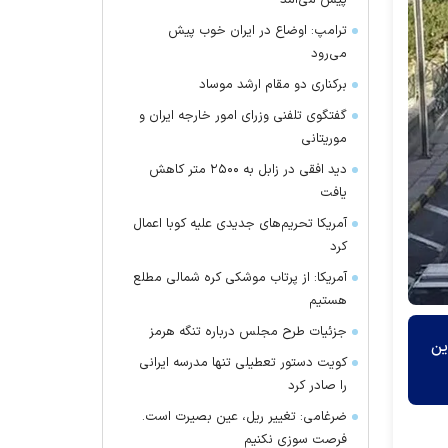
پیش می‌آمد
ترامپ: اوضاع در ایران خوب پیش
می‌رود
برکناری دو مقام ارشد موساد
گفتگوی تلفنی وزرای امور خارجه ایران و
موریتانی
دید افقی در زابل به ۲۵۰۰ متر کاهش
یافت
آمریکا تحریم‌های جدیدی علیه کوبا اعمال
کرد
آمریکا: از پرتاب موشکی کره شمالی مطلع
هستیم
جزئیات طرح مجلس درباره تنگه هرمز
ین
کویت دستور تعطیلی تنها مدرسه ایرانی
را صادر کرد
ضرغامی: تغییر ریل، عین بصیرت است.
فرصت سوزی نکنیم