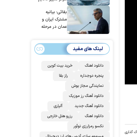
بقائی: بیانیه
مشترک ایران و
عمان در مرحله
تدوین نهایی
است/ برنامه‌ای
لینک های مفید
برای سفر به قطر و
پاکستان نداریم
دانلود اهنگ
خرید بیت کوین
پنجره دوجداره
راز بقا
نمایندگی مجاز بوش
دانلود آهنگ رز‌ موزیک
دانلود آهنگ جدید
آلپاری
دانلود اهنگ
رزرو هتل خارجی
نکسو رمزارزی نوآور
ک گذاری
مسموم سازی آدرس های ارز دیجیتال