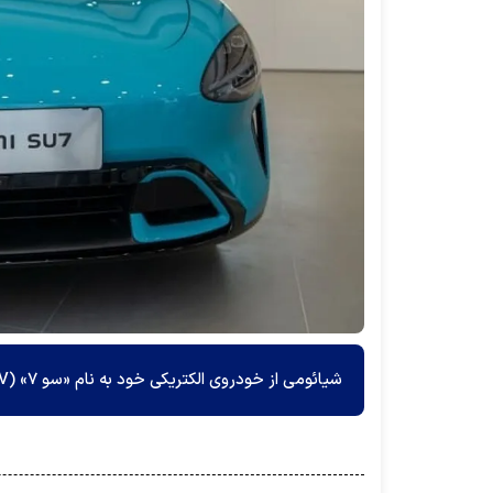
شیائومی از خودروی الکتریکی خود به نام «سو ۷» SU۷ (EV) رونمایی کرد.