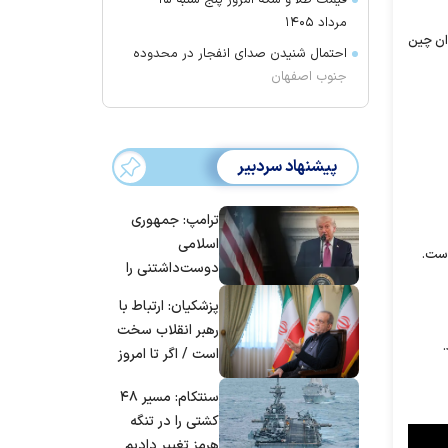
قیمت طلا و سکه امروز پنج شنبه ۱۵
مرداد ۱۴۰۵
د یوان چین
احتمال شنیدن صدای انفجار در محدوده
جنوب اصفهان
پیشنهاد سردبیر
ترامپ: جمهوری
اسلامی
است.
دوست‌داشتنی را
حسابی می‌کوبیم |
پزشکیان: ارتباط با
برای بزرگ‌ترین
رهبر انقلاب سخت
حمله آماده بودیم
است / اگر تا امروز
| غنائم از آنِ فاتح
مانده‌ایم، به‌خاطر
است، درست
سنتکام: مسیر ۴۸
مردم ایران است
است؟
کشتی را در تنگه
هرمز تغییر دادیم