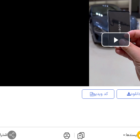
Play
Video
انلود
کد ویدیو
پسندها:
۰
اشترا