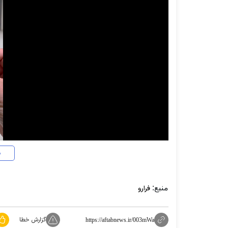
د
منبع:
فرارو
گزارش خطا
https://aftabnews.ir/003mWa