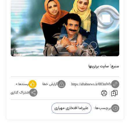
منبع:
سایت برترینها
گزارش خطا
پسندها:
۰
https://aftabnews.ir/003mWb
اشتراک گذاری
برچسب‌ها:
علیرضا افتخاری مهیاری