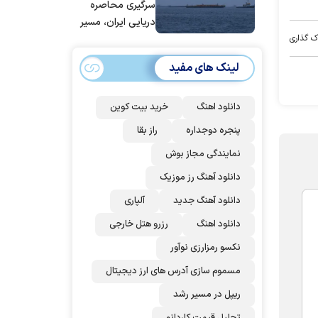
عربستان و
سرگیری محاصره
پاکستان می
دریایی ایران، مسیر
پیوندد
بیش از ۵۰ کشتی را
ک گذاری
تغییر داده‌ایم
لینک های مفید
دانلود اهنگ
خرید بیت کوین
پنجره دوجداره
راز بقا
نمایندگی مجاز بوش
دانلود آهنگ رز‌ موزیک
دانلود آهنگ جدید
آلپاری
دانلود اهنگ
رزرو هتل خارجی
نکسو رمزارزی نوآور
مسموم سازی آدرس های ارز دیجیتال
ریپل در مسیر رشد