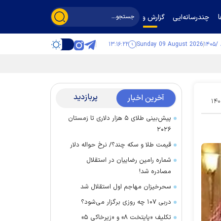
چندرسانه‌ایی
گزارش و گفت‌وگو
۱۳:۱۶:۲۳
Sunday 09 August 2026
پربازدید
آخرین اخبار
۱۴۰
پیش‌بینی طلای ۵ هزار دلاری تا زمستان
۲۰۲۶
قیمت طلا و سکه چند؟/ نرخ حواله دلار
شماره رامین رضاییان در استقلال
مصادره شد!
سحرخیزان مهاجم اول استقلال شد
دربی ۱۰۷ چه روزی برگزار می‌شود؟
تکلیف «پایتخت ۸» و «زیرخاکی ۵»