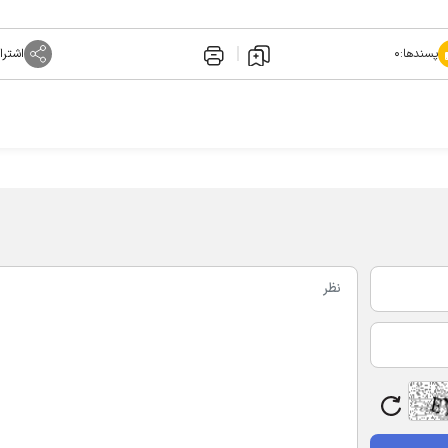
پسندها:
۰
اشترا