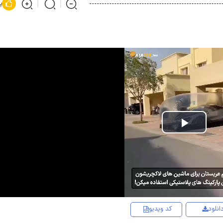
پ
Play
Video
انلود
کد ویدیو