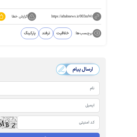
گزارش خطا
https://aftabnews.ir/003mWr
برچسب‌ها:
خلاقیت
ترفند
پارکینگ
ارسال پیام