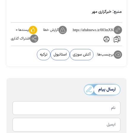
منبع:
خبرگزاری مهر
گزارش خطا
پسندها:
۰
https://aftabnews.ir/003mXK
اشتراک گذاری
برچسب‌ها:
آتش سوزی
استانبول
ترکیه
ارسال پیام