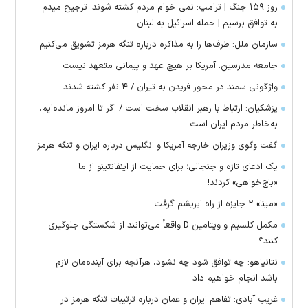
روز ۱۵۹ جنگ | ترامپ: نمی خوام مردم کشته شوند؛ ترجیح میدم
به توافق برسیم | حمله اسرائیل به لبنان
سازمان ملل: طرف‌ها را به مذاکره درباره تنگه هرمز تشویق می‌کنیم
جامعه مدرسین: آمریکا بر هیچ عهد و پیمانی متعهد نیست
واژگونی سمند در محور فریدن به تیران / ۴ نفر کشته شدند
پزشکیان: ارتباط با رهبر انقلاب سخت است / اگر تا امروز مانده‌ایم،
به‌خاطر مردم ایران است
گفت وگوی وزیران خارجه آمریکا و انگلیس درباره ایران و تنگه هرمز
یک ادعای تازه و جنجالی؛ برای حمایت از اینفانتینو از ما
«باج‌خواهی» کردند!
«مینا» ۲ جایزه از راه ابریشم گرفت
مکمل کلسیم و ویتامین D واقعاً می‌توانند از شکستگی جلوگیری
کنند؟
نتانیاهو: چه توافق شود چه نشود، هرآنچه برای آینده‌مان لازم
باشد انجام خواهیم داد
غریب آبادی: تفاهم ایران و عمان درباره ترتیبات تنگه هرمز در