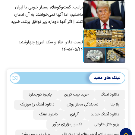
ترامپ: گفت‌و‌گو‌های بسیار خوبی با ایران
داشتیم، اما آنها نمی‌خواهند به آن اذعان
کنند | اگر آنها دوباره زیر توافق بزنند، ضربه
سختی خواهند خورد
قیمت دلار، طلا و سکه امروز چهارشنبه
۱۴۰۵/۰۵/۱۴
لینک های مفید
دانلود اهنگ
خرید بیت کوین
پنجره دوجداره
راز بقا
نمایندگی مجاز بوش
دانلود آهنگ رز‌ موزیک
دانلود آهنگ جدید
آلپاری
دانلود اهنگ
رزرو هتل خارجی
نکسو رمزارزی نوآور
مسموم سازی آدرس های ارز دیجیتال
ریپل در مسیر رشد