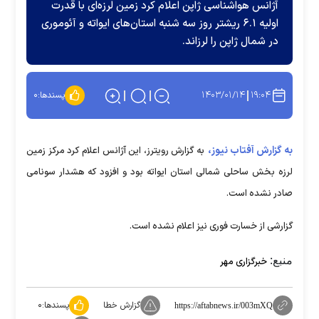
آژانس هواشناسی ژاپن اعلام کرد زمین لرزه‌ای با قدرت
اولیه ۶.۱ ریشتر روز سه شنبه استان‌های ایواته و آئوموری
در شمال ژاپن را لرزاند.
۱۴۰۳/۰۱/۱۴
۱۹:۰۴
پسندها:
۰
به گزارش آفتاب نیوز،
به گزارش رویترز، این آژانس اعلام کرد مرکز زمین
لرزه بخش ساحلی شمالی استان ایواته بود و افزود که هشدار سونامی
صادر نشده است.
گزارشی از خسارت فوری نیز اعلام نشده است.
منبع:
خبرگزاری مهر
گزارش خطا
پسندها:
۰
https://aftabnews.ir/003mXQ