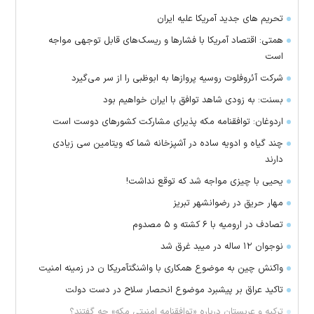
تحریم های جدید آمریکا علیه ایران
همتی: اقتصاد آمریکا با فشارها و ریسک‌های قابل توجهی مواجه
است
شرکت آئروفلوت روسیه پرواز‌ها به ابوظبی را از سر می‌گیرد
بسنت: به زودی شاهد توافق با ایران خواهیم بود
اردوغان: توافقنامه مکه پذیرای مشارکت کشور‌های دوست است
چند گیاه و ادویه ساده در آشپزخانه شما که ویتامین سی زیادی
دارند
یحیی با چیزی مواجه شد که توقع نداشت!
مهار حریق در رضوانشهر تبریز
تصادف در ارومیه با ۶ کشته و ۵ مصدوم
نوجوان ۱۲ ساله در میبد غرق شد
واکنش چین به موضوع همکاری با واشنگتآمریکا ن در زمینه امنیت
تاکید عراق بر پیشبرد موضوع انحصار سلاح در دست دولت
ترکیه و عربستان درباره «توافقنامه امنیتی مکه» چه گفتند؟