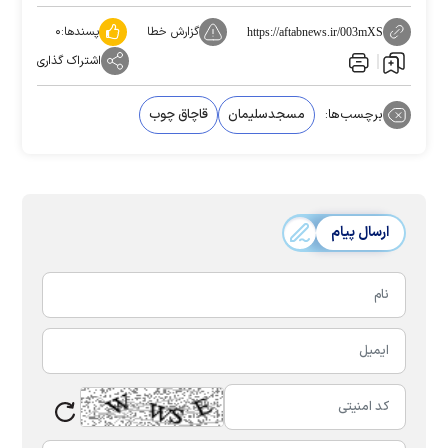
گزارش خطا
پسندها:
۰
https://aftabnews.ir/003mXS
اشتراک گذاری
برچسب‌ها:
مسجدسلیمان
قاچاق چوب
ارسال پیام