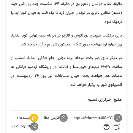
دقیقه ۵۰ و دوشان ولاهوویچ در دقیقه ۶۴، شکست چند روز قبل خود
(شنبه) مقابل لاتزیو در لیگ را جبران کرد تا یک قدم به فینال کوپا ایتالیا
نزدیک شود.
بازی برگشت تیم‌های یوونتوس و لاتزیو در مرحله نیمه نهایی کوپا ایتالیا،
روز چهارم اردیبهشت در ورزشگاه المپیکوی شهر رم برگزار خواهد شد.
در دیگر بازی دور رفت مرحله نیمه نهایی جام حذفی ایتالیا، امشب از
ساعت ۲۲:۳۰ تیم‌های فیورنتینا و آتالانتا در ورزشگاه آرتمیو فرانکی به
مصاف هم خواهند رفت. فینال مسابقات نیز روز ۲۶ اردیبهشت در
المپیکوی شهر رم برگزار خواهد شد.
منبع:
خبرگزاری تسنیم
گزارش خطا
پسندها:
۰
https://aftabnews.ir/003mY1
اشتراک گذاری