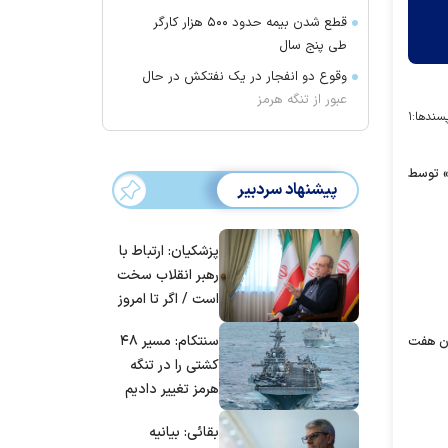
قطع شدن بیمه حدود ۵۰۰ هزار کارگر
طی پنج سال
وقوع دو انفجار در یک نفتکش در حال
عبور از تنگه هرمز
سندها:
۱
ی» توسط
پیشنهاد سردبیر
پزشکیان: ارتباط با
رهبر انقلاب سخت
است / اگر تا امروز
مانده‌ایم، به‌خاطر
سنتکام: مسیر ۴۸
 آوریل ۲۰۲۴ در غزه باعث کشته شدن هفت
مردم ایران است
کشتی را در تنگه
هرمز تغییر دادیم
بقائی: بیانیه