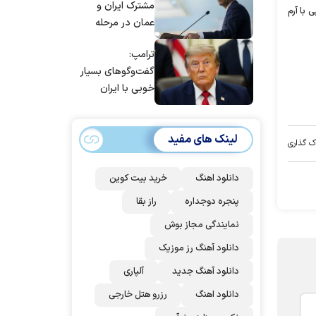
مشترک ایران و
 با آرم
عمان در مرحله
تدوین نهایی
ترامپ:
است/ برنامه‌ای
گفت‌و‌گو‌های بسیار
برای سفر به قطر و
خوبی با ایران
پاکستان نداریم
داشتیم، اما آنها
نمی‌خواهند به آن
لینک های مفید
اذعان کنند | اگر
ک گذاری
آنها دوباره زیر
توافق بزنند، ضربه
دانلود اهنگ
خرید بیت کوین
سختی خواهند
پنجره دوجداره
راز بقا
خورد
نمایندگی مجاز بوش
دانلود آهنگ رز‌ موزیک
دانلود آهنگ جدید
آلپاری
دانلود اهنگ
رزرو هتل خارجی