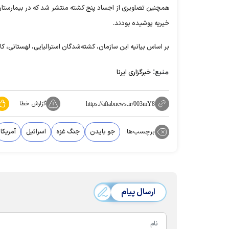
همچنین تصاویری از اجساد پنج کشته منتشر شد که در بیمارستان شه
خیریه پوشیده بودند.
بر اساس بیانیه این سازمان، کشته‌شدگان استرالیایی، لهستانی، کا
منبع:
خبرگزاری ایرنا
گزارش خطا
https://aftabnews.ir/003mY8
برچسب‌ها:
جو بایدن
جنگ غزه
اسرائیل
آمریکا
ارسال پیام