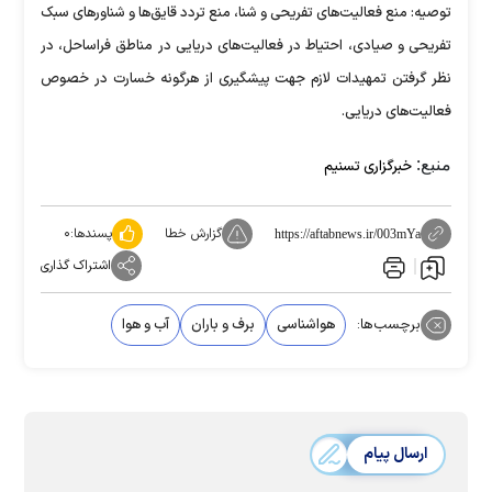
توصیه: منع فعالیت‌های تفریحی و شنا، منع تردد قایق‌ها و شناور‌های سبک
تفریحی و صیادی، احتیاط در فعالیت‌های دریایی در مناطق فراساحل، در
نظر گرفتن تمهیدات لازم جهت پیشگیری از هرگونه خسارت در خصوص
فعالیت‌های دریایی.
منبع:
خبرگزاری تسنیم
گزارش خطا
پسندها:
۰
https://aftabnews.ir/003mYa
اشتراک گذاری
برچسب‌ها:
هواشناسی
برف و باران
آب و هوا
ارسال پیام