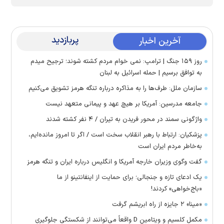
پربازدید
آخرین اخبار
روز ۱۵۹ جنگ | ترامپ: نمی خوام مردم کشته شوند؛ ترجیح میدم
به توافق برسیم | حمله اسرائیل به لبنان
سازمان ملل: طرف‌ها را به مذاکره درباره تنگه هرمز تشویق می‌کنیم
جامعه مدرسین: آمریکا بر هیچ عهد و پیمانی متعهد نیست
واژگونی سمند در محور فریدن به تیران / ۴ نفر کشته شدند
پزشکیان: ارتباط با رهبر انقلاب سخت است / اگر تا امروز مانده‌ایم،
به‌خاطر مردم ایران است
گفت وگوی وزیران خارجه آمریکا و انگلیس درباره ایران و تنگه هرمز
یک ادعای تازه و جنجالی؛ برای حمایت از اینفانتینو از ما
«باج‌خواهی» کردند!
«مینا» ۲ جایزه از راه ابریشم گرفت
مکمل کلسیم و ویتامین D واقعاً می‌توانند از شکستگی جلوگیری