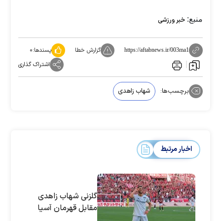
منبع:
خبر ورزشی
گزارش خطا
پسندها:
۰
https://aftabnews.ir/003ma1
اشتراک گذاری
برچسب‌ها:
شهاب زاهدی
اخبار مرتبط
گلزنی شهاب زاهدی
مقابل قهرمان آسیا