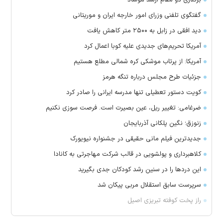
گفتگوی تلفنی وزرای امور خارجه ایران و موریتانی
دید افقی در زابل به ۲۵۰۰ متر کاهش یافت
آمریکا تحریم‌های جدیدی علیه کوبا اعمال کرد
آمریکا: از پرتاب موشکی کره شمالی مطلع هستیم
جزئیات طرح مجلس درباره تنگه هرمز
کویت دستور تعطیلی تنها مدرسه ایرانی را صادر کرد
ضرغامی: تغییر ریل، عین بصیرت است. فرصت سوزی نکنیم
زنوزق؛ نگین پلکانی آذربایجان
جدیدترین فیلم مانی حقیقی در جشنواره نیویورک
کلاهبرداری و پولشویی در قالب شرکت مهاجرتی به کانادا
این درد‌ها را در سنین رشد کودکان جدی بگیرید
سرپرست سابق استقلال مربی پیکان شد
راز پخت کوفته تبریزی اصیل