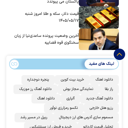
پاکستان می پیوندد
قیمت دلار، سکه و طلا امروز شنبه
۱۴۰۵/۰۵/۱۷
آخرین وضعیت پرونده ساعدی‌نیا از زبان
سخنگوی قوه قضاییه
لینک های مفید
دانلود اهنگ
خرید بیت کوین
پنجره دوجداره
راز بقا
نمایندگی مجاز بوش
دانلود آهنگ رز‌ موزیک
دانلود آهنگ جدید
آلپاری
دانلود اهنگ
رزرو هتل خارجی
نکسو رمزارزی نوآور
مسموم سازی آدرس های ارز دیجیتال
ریپل در مسیر رشد
تحلیل قیمت کاردانو
خرید و فروش ارز سینتتیکس