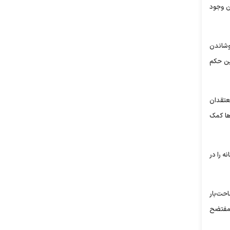
ن وجود
وشاندن
ین حکم
عتقدان
ها کمک
ه را در
حت‌بار
 مفتضح