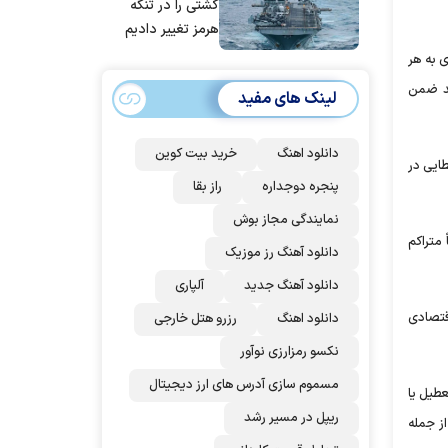
کشتی را در تنگه
هرمز تغییر دادیم
ی به هر
ید ضمن
لینک های مفید
دانلود اهنگ
خرید بیت کوین
طایی در
پنجره دوجداره
راز بقا
نمایندگی مجاز بوش
متراکم
دانلود آهنگ رز‌ موزیک
دانلود آهنگ جدید
آلپاری
اقتصادی
دانلود اهنگ
رزرو هتل خارجی
نکسو رمزارزی نوآور
مسموم سازی آدرس های ارز دیجیتال
طیل یا
ریپل در مسیر رشد
ز جمله