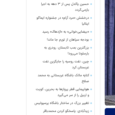
حسین پاکدل پس از ۳ دهه به اجرا
بازمی‌گردد
درخشش «مرد آرام» در جشنواره ایماگو
ایتالیا
«بیضایی‌خوانی» به «اژدهاک» رسید
بودجه سپاهان از تورم جا ماند!
بزرگترین بمب تابستان: رودری به
بارسلونا می‌رود!
چین، نفت روسیه را جایگزین نفت
عربستان کرد
کنایه مالک باشگاه عربستانی به محمد
صلاح
هواپیمایی قطر پرواز‌ها به بحرین، کویت
و اربیل را از سر می‌گیرد
تغییر بزرگ در ساختار باشگاه پرسپولیس
زیدآبادی: پاسخگو کردن محمدباقر