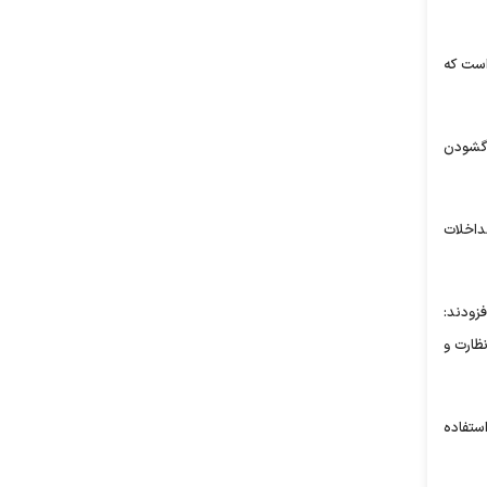
 است که
ی گشودن
مداخلات
زودند:
ظارت و
وجب نیرومندی ایران و ثبات اقتصاد دانستند و افزودند: سیاست‌های اصل ۴۴ که با استفاده