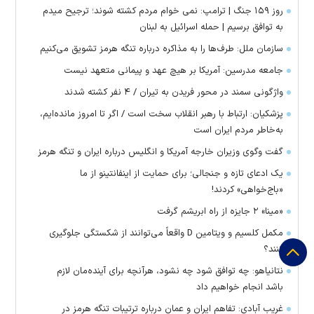
روز ۱۵۹ جنگ | ترامپ: نمی خوام مردم کشته شوند؛ ترجیح میدم
به توافق برسیم | حمله اسرائیل به لبنان
سازمان ملل: طرف‌ها را به مذاکره درباره تنگه هرمز تشویق می‌کنیم
جامعه مدرسین: آمریکا بر هیچ عهد و پیمانی متعهد نیست
واژگونی سمند در محور فریدن به تیران / ۴ نفر کشته شدند
پزشکیان: ارتباط با رهبر انقلاب سخت است / اگر تا امروز مانده‌ایم،
به‌خاطر مردم ایران است
گفت وگوی وزیران خارجه آمریکا و انگلیس درباره ایران و تنگه هرمز
یک ادعای تازه و جنجالی؛ برای حمایت از اینفانتینو از ما
«باج‌خواهی» کردند!
«مینا» ۲ جایزه از راه ابریشم گرفت
مکمل کلسیم و ویتامین D واقعاً می‌توانند از شکستگی جلوگیری
کنند؟
نتانیاهو: چه توافق شود چه نشود، هرآنچه برای آینده‌مان لازم
باشد انجام خواهیم داد
غریب آبادی: تفاهم ایران و عمان درباره ترتیبات تنگه هرمز در