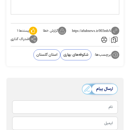
گزارش خطا
پسندها:
۱
https://aftabnews.ir/003mbA
اشتراک گذاری
برچسب‌ها:
شکوفه‌های بهاری
استان گلستان
ارسال پیام