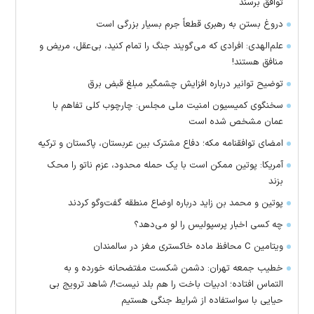
توافق برسند
دروغ بستن به رهبری قطعاً جرم بسیار بزرگی است
علم‌الهدی: افرادی که می‌گویند جنگ را تمام کنید، بی‌عقل، مریض و
منافق هستند!
توضیح توانیر درباره افزایش چشمگیر مبلغ قبض برق
سخنگوی کمیسیون امنیت ملی مجلس: چارچوب کلی تفاهم با
عمان مشخص شده است
امضای توافقنامه مکه؛ دفاع مشترک بین عربستان، پاکستان و ترکیه
آمریکا: پوتین ممکن است با یک حمله محدود، عزم ناتو را محک
بزند
پوتین و محمد بن زاید درباره اوضاع منطقه گفت‌وگو کردند
چه کسی اخبار پرسپولیس را لو می‌دهد؟
ویتامین C محافظ ماده خاکستری مغز در سالمندان
خطیب جمعه تهران: دشمن شکست مفتضحانه خورده و به
التماس افتاده؛ ادبیات باخت را هم بلد نیست!/ شاهد ترویج بی
حیایی با سواستفاده از شرایط جنگی هستیم