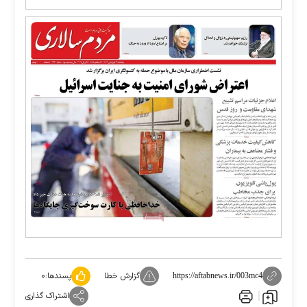
گزارش خطا
پسندها:
۰
https://aftabnews.ir/003mc4
اشتراک گذاری