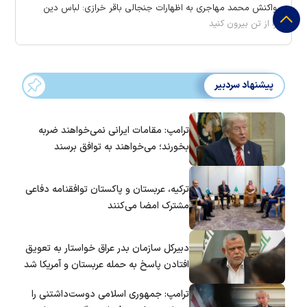
واکنش محمد مهاجری به اظهارات جنجالی باقر خرازی: لباس دین
را از تن بیرون کنید
پیشنهاد سردبیر
ترامپ: مقامات ایرانی نمی‌خواهند ضربه
بخورند؛ می‌خواهند به توافق برسند
ترکیه، عربستان و پاکستان توافقنامه دفاعی
مشترک امضا می‌کنند
دبیرکل سازمان بدر عراق خواستار به تعویق
افتادن پاسخ به حمله عربستان و آمریکا شد
ترامپ: جمهوری اسلامی دوست‌داشتنی را