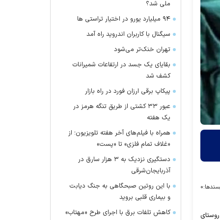
ملی شد؟
۹۴ میلیارد یورو در اختیار تراستی ها
سیگنال با کاربران اندروید راه آمد
تهران خنک‌تر می‌شود
بقایای یک جسد در ارتفاعات شمیرانات
کشف شد
پیکاپ برقی ارزان فورد در راه بازار
عبور ۳۳ کشتی از طریق تنگه هرمز در
یک هفته
همراه با فیلم‌های آخر هفته تلویزیون؛ از
«غلاف تمام فلزی» تا «پست»
دستگیری نزدیک به ۳ هزار سارق در
آذربایجان‌شرقی
با این روتین صبحگاهی به جنگ دیابت
سندها:
۰
و بیماری قلبی بروید
کاهش تلفات برق با اجرای طرح «مهتاب»
 روستای