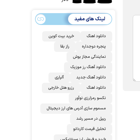
| غنائم از آنِ فاتح
است، درست
لینک های مفید
است؟
دانلود اهنگ
خرید بیت کوین
پنجره دوجداره
راز بقا
نمایندگی مجاز بوش
دانلود آهنگ رز‌ موزیک
دانلود آهنگ جدید
آلپاری
دانلود اهنگ
رزرو هتل خارجی
نکسو رمزارزی نوآور
مسموم سازی آدرس های ارز دیجیتال
ریپل در مسیر رشد
تحلیل قیمت کاردانو
خرید و فروش ارز سینتتیکس