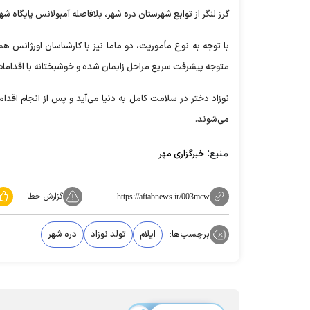
گرز لنگر از توابع شهرستان دره شهر، بلافاصله آمبولانس پایگاه ش
با توجه به نوع مأموریت، دو ماما نیز با کارشناسان اورژانس 
متوجه پیشرفت سریع مراحل زایمان شده و خوشبختانه با اقدامات
نوزاد دختر در سلامت کامل به دنیا می‌آید و پس از انجام اقداما
می‌شوند.
منبع:
خبرگزاری مهر
گزارش خطا
https://aftabnews.ir/003mcw
برچسب‌ها:
ایلام
تولد نوزاد
دره شهر