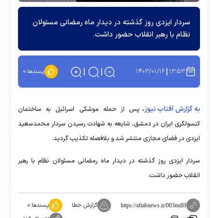
سردار ایزدی روز گذشته در دیدار ماه رمضانی مسئولان
نظام با رهبر انقلاب حضور داشت.
۱۴۰۳/۰۱/۱۶
۱۳:۵۳
پسندها:
۰
به گزارش آفتاب نیوز،
پس از حمله موشکی اسرائیل به ساختمان
کنسولگری ایران در دمشق، شایعه به شهادت رسیدن سردار محمدسعید
ایزدی در فضای مجازی منتشر شد و بلافصله تکذیب گردید.
سردار ایزدی روز گذشته در دیدار ماه رمضانی مسئولان نظام با رهبر
انقلاب حضور داشت.
گزارش خطا
پسندها:
۰
https://aftabnews.ir/003mdH