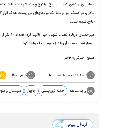
معاون وزیر کشور گفت: به روح پرفتوح و بلند شهدای حافظ امنیت ک
مادر و دو کودک نیز توسط تک‌تیرانداز‌های تروریست هدف قرار گر
خارج شده است.
میراحمدی در
ان‌شاءالله وضعیت آن‌ها نیز بهبود پیدا خواهد کرد.
منبع:
خبرگزاری فارس
گزارش خطا
https://aftabnews.ir/003me9
برچسب‌ها:
حمله تروریستی
چابهار
سیستان و بلو
ارسال پیام