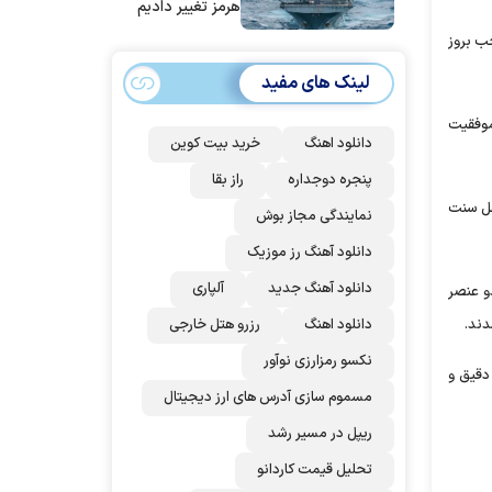
هرمز تغییر دادیم
جب بروز
لینک های مفید
 موفقیت
دانلود اهنگ
خرید بیت کوین
پنجره دوجداره
راز بقا
 شهدای عزیز ما در شهرستان راسک ۴ شهید بلوچ اهل سنت
نمایندگی مجاز بوش
دانلود آهنگ رز‌ موزیک
دانلود آهنگ جدید
آلپاری
و عنصر
دانلود اهنگ
رزرو هتل خارجی
دند.
نکسو رمزارزی نوآور
دقیق و
مسموم سازی آدرس های ارز دیجیتال
ریپل در مسیر رشد
تحلیل قیمت کاردانو