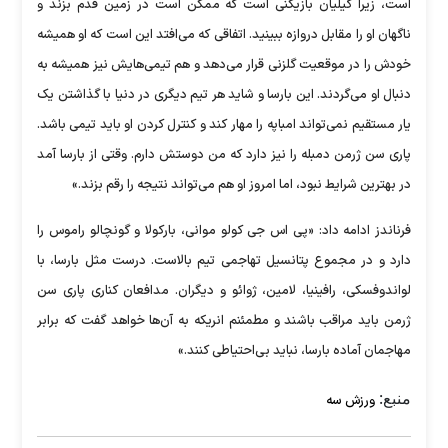
است، زیرا کیلیان بازیکنی است که ممکن است در زمین قدم بزند و
ناگهان او را مقابل دروازه ببینید. اتفاقی که می‌افتد این است که او همیشه
خودش را در موقعیت گلزنی قرار می‌دهد و هم تیمی‌هایش نیز همیشه به
دنبال او می‌گردند. این بارسا و شاید هر تیم دیگری در دنیا با گذاشتن یک
یار مستقیم نمی‌تواند امباپه را مهار کند و کنترل کردن او باید تیمی باشد.
پاری سن ژرمن دمبله را نیز دارد که من دوستش دارم. وقتی از بارسا آمد
در بهترین شرایط نبود، اما امروز او هم می‌تواند نتیجه را رقم بزند.»
فرناندز ادامه داد: «پی اس جی کولو موانی، بارکولا و گونچالو راموس را
دارد و در مجموع پتانسیل تهاجمی تیم بالاست. درست مثل بارسا، با
لواندوفسکی، رافینیا، لامین، ژوائو و دیگران. مدافعان کناری پاری سن
ژرمن باید مراقب باشند و مطمئنم انریکه به آن‌ها خواهد گفت که برابر
مهاجمان آماده بارسا، نباید بی‌احتیاطی کنند.»
منبع:
ورزش سه