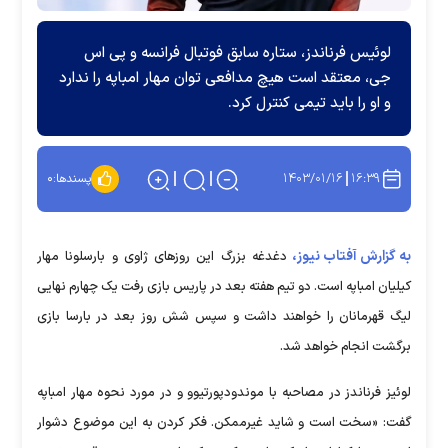
لوئیس فرناندز، ستاره سابق فوتبال فرانسه و پی اس
جی، معتقد است هیچ مدافعی توان مهار امباپه را ندارد
و او را باید تیمی کنترل کرد.
۱۴۰۳/۰۱/۱۶
۱۶:۳۹
پسندها:
۰
به گزارش آفتاب نیوز،
دغدغه بزرگ این روز‌های ژاوی و بارسلونا مهار
کیلیان امباپه است. دو تیم هفته بعد در پاریس بازی رفت یک چهارم نهایی
لیگ قهرمانان را خواهند داشت و سپس شش روز بعد در بارسا بازی
برگشت انجام خواهد شد.
لوئیز فرناندز در مصاحبه با موندودپورتیوو و در مورد نحوه مهار امباپه
گفت: «سخت است و شاید غیرممکن. فکر کردن به این موضوع دشوار