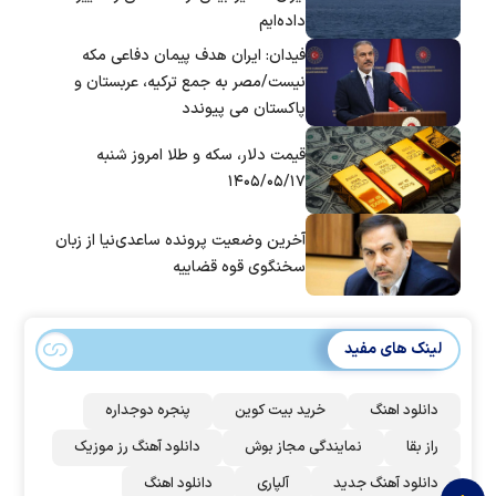
داده‌ایم
فیدان: ایران هدف پیمان دفاعی مکه
نیست/مصر به جمع ترکیه، عربستان و
پاکستان می پیوندد
قیمت دلار، سکه و طلا امروز شنبه
۱۴۰۵/۰۵/۱۷
آخرین وضعیت پرونده ساعدی‌نیا از زبان
سخنگوی قوه قضاییه
لینک های مفید
دانلود اهنگ
خرید بیت کوین
پنجره دوجداره
راز بقا
نمایندگی مجاز بوش
دانلود آهنگ رز‌ موزیک
دانلود آهنگ جدید
آلپاری
دانلود اهنگ