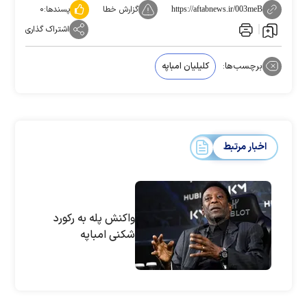
گزارش خطا
پسندها:
۰
https://aftabnews.ir/003meB
اشتراک گذاری
برچسب‌ها:
کلیلیان امباپه
اخبار مرتبط
واکنش پله به رکورد
شکنی امباپه