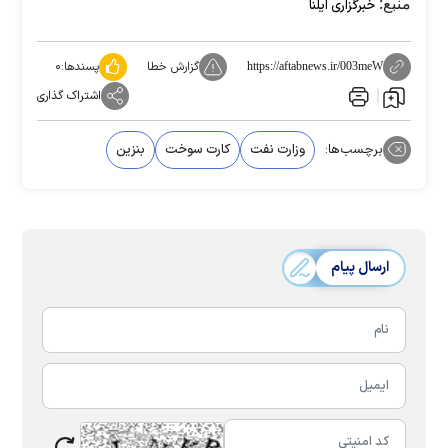
منبع:
خبرگزاری ایلنا
گزارش خطا
پسندها:
۰
https://aftabnews.ir/003meW
اشتراک گذاری
برچسب‌ها:
وزارت نفت
کارت سوخت
بنزین
ارسال پیام