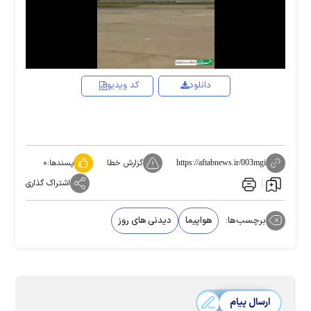
Video
دانلود
کد ویدیو
گزارش خطا
پسندها:
۰
https://aftabnews.ir/003mgi
اشتراک گذاری
برچسب‌ها:
هواپیما
دیدنی های روز
ارسال پیام