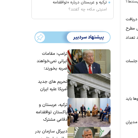
سندها:
۱
ترکیه و عربستان درباره «توافقنامه
امنیتی مکه» چه گفتند؟
دریافت
ی مطرح
پیشنهاد سردبیر
د تعداد
ترامپ: مقامات
ایرانی نمی‌خواهند
ی جلسات
ضربه بخورند؛
می‌خواهند به
تحریم های جدید
توافق برسند
آمریکا علیه ایران
ها باید
ترکیه، عربستان و
پاکستان توافقنامه
دفاعی مشترک
 مدیران
امضا می‌کنند
دبیرکل سازمان بدر