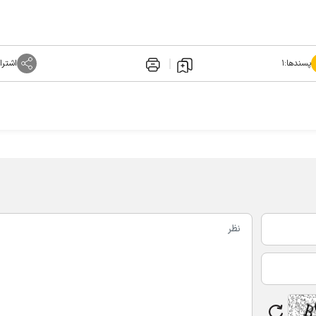
پسندها:
۱
اشترا