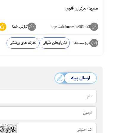
منبع:
خبرگزاری فارس
گزارش خطا
https://aftabnews.ir/003mk3
برچسب‌ها:
آذربایجان شرقی
تعرفه های پزشکی
ارسال پیام