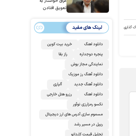
عراق خواستار به
تعویق افتادن
پاسخ به حمله
عربستان و آمریکا
لینک های مفید
ک گذاری
شد
دانلود اهنگ
خرید بیت کوین
پنجره دوجداره
راز بقا
نمایندگی مجاز بوش
دانلود آهنگ رز‌ موزیک
دانلود آهنگ جدید
آلپاری
دانلود اهنگ
رزرو هتل خارجی
نکسو رمزارزی نوآور
مسموم سازی آدرس های ارز دیجیتال
ریپل در مسیر رشد
تحلیل قیمت کاردانو