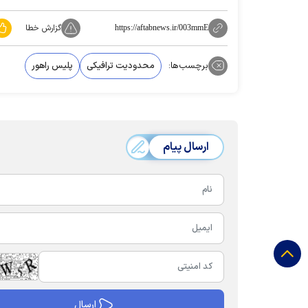
گزارش خطا
https://aftabnews.ir/003mmE
برچسب‌ها:
محدودیت‌ ترافیکی
پلیس راهور
ارسال پیام