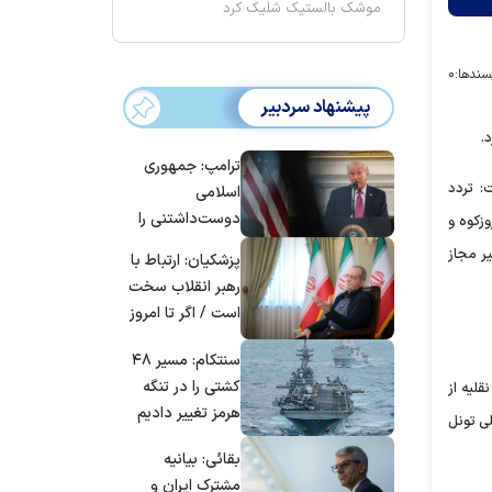
موشک بالستیک شلیک کرد
سندها:
۰
پیشنهاد سردبیر
.
ترامپ: جمهوری
: تردد
اسلامی
دوست‌داشتنی را
- چالوس، هراز، فیروزکوه و
حسابی می‌کوبیم |
ر مجاز
پزشکیان: ارتباط با
برای بزرگ‌ترین
رهبر انقلاب سخت
حمله آماده بودیم
است / اگر تا امروز
| غنائم از آنِ فاتح
مانده‌ایم، به‌خاطر
است، درست
سنتکام: مسیر ۴۸
مردم ایران است
است؟
کشتی را در تنگه
برای انواع وسایل نقلیه از
هرمز تغییر دادیم
انتهای دهانه شمالی تونل
بقائی: بیانیه
مشترک ایران و