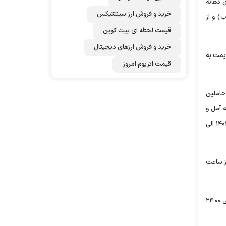
ز ابتدای پل زنگوله (انتهای دهانه
خرید و فروش ارز سینتتیکس
 به جنوب) و از
قیمت لحظه ای بیت کوین
خرید و فروش ارزهای دیجیتال
یمت به
قیمت اتریوم امروز
حاملین
 بامداد روز شنبه تاریخ ۲۵ فروردین ۱۴۰۳ از رودهن به آمل و
بالعکس ممنوع است. و در صورت افزایش حجم ترافیک و صلاحدید مأمورین پلیس راه محدودیت یکطرفه مقطعی از روز سه شنبه تاریخ ۲۱ فروردین ۱۴۰۳ الی
ز ساعت
وی درباره تردد در در محور آستارا-اردبیل و بالعکس گفت: تردد انواع تریلرها و کامیون‌ها به استثنای حاملین مواد سوختی و فاسد شدنی از ساعت ۰۷:۰۰ الی ۲۴:۰۰