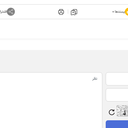
پسندها:
۰
اشترا