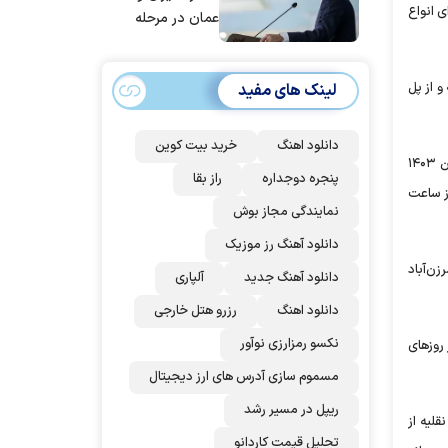
و ۲۳ فروردین ۱۴۰۳ ممنوعیت تردد برای انواع
عمان در مرحله
تدوین نهایی
است/ برنامه‌ای
ین از ساعت ۲۴:۰۰ یکطرفه اتمام یافته و از پل
لینک های مفید
برای سفر به قطر و
پاکستان نداریم
دانلود اهنگ
خرید بیت کوین
رئیس مرکز اطلاعات و کنترل ترافیک پلیس راهور فراجا از اعمال محدودیت قطعی تردد جنوب به شمال خبر داد و گفت: روز جمعه تاریخ ۲۴ فروردین ۱۴۰۳
پنجره دوجداره
راز بقا
ین از ساعت
نمایندگی مجاز بوش
دانلود آهنگ رز‌ موزیک
 از پل زنگوله تا مرزن‌آباد
دانلود آهنگ جدید
آلپاری
دانلود اهنگ
رزرو هتل خارجی
نکسو رمزارزی نوآور
روزهای
مسموم سازی آدرس های ارز دیجیتال
ریپل در مسیر رشد
برای انواع وسایل نقلیه از
تحلیل قیمت کاردانو