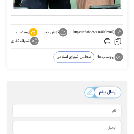
گزارش خطا
پسندها:
۰
https://aftabnews.ir/003mmQ
اشتراک گذاری
برچسب‌ها:
مجلس شورای اسلامی
ارسال پیام