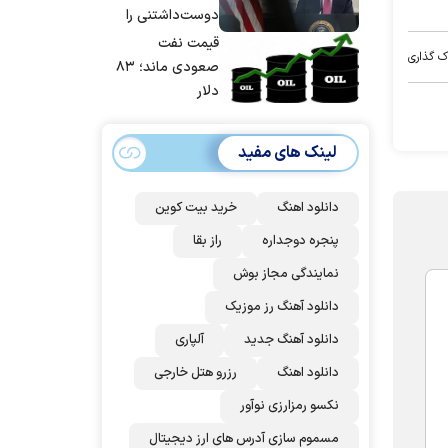
شد
دوست‌داشتنی را
حسابی می‌کوبیم |
قیمت نفت
ک گذاری
برای بزرگ‌ترین
صعودی ماند؛ ۸۳
حمله آماده بودیم
دلار
| غنائم از آنِ فاتح
است، درست
لینک های مفید
است؟
دانلود اهنگ
خرید بیت کوین
پنجره دوجداره
راز بقا
نمایندگی مجاز بوش
دانلود آهنگ رز‌ موزیک
دانلود آهنگ جدید
آلپاری
دانلود اهنگ
رزرو هتل خارجی
نکسو رمزارزی نوآور
مسموم سازی آدرس های ارز دیجیتال