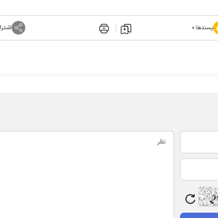
پسندها:
۰
اشترا