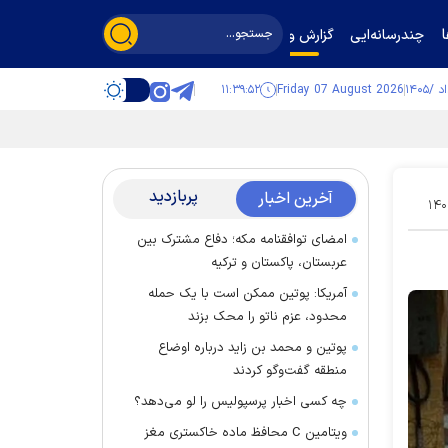
چندرسانه‌ایی
گزارش و گفت‌وگو
۱۱:۳۹:۵۳
Friday 07 August 2026
پربازدید
آخرین اخبار
۱۴۰
امضای توافقنامه مکه؛ دفاع مشترک بین
عربستان، پاکستان و ترکیه
آمریکا: پوتین ممکن است با یک حمله
محدود، عزم ناتو را محک بزند
پوتین و محمد بن زاید درباره اوضاع
منطقه گفت‌وگو کردند
چه کسی اخبار پرسپولیس را لو می‌دهد؟
ویتامین C محافظ ماده خاکستری مغز