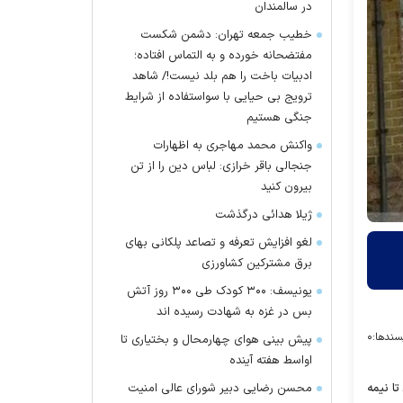
در سالمندان
خطیب جمعه تهران: دشمن شکست
مفتضحانه خورده و به التماس افتاده؛
ادبیات باخت را هم بلد نیست!/ شاهد
ترویج بی حیایی با سواستفاده از شرایط
جنگی هستیم
واکنش محمد مهاجری به اظهارات
جنجالی باقر خرازی: لباس دین را از تن
بیرون کنید
ژیلا هدائی درگذشت
لغو افزایش تعرفه و تصاعد پلکانی بهای
برق مشترکین کشاورزی
یونیسف: ۳۰۰ کودک طی ۳۰۰ روز آتش
بس در غزه به شهادت رسیده اند
سندها:
۰
پیش بینی هوای چهارمحال و بختیاری تا
اواسط هفته آینده
محسن رضایی دبیر شورای عالی امنیت
ا نیمه