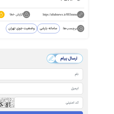
گزارش خطا
https://aftabnews.ir/003mmu
برچسب‌ها:
سامانه بارشی
وضعیت جوی تهران
ارسال پیام