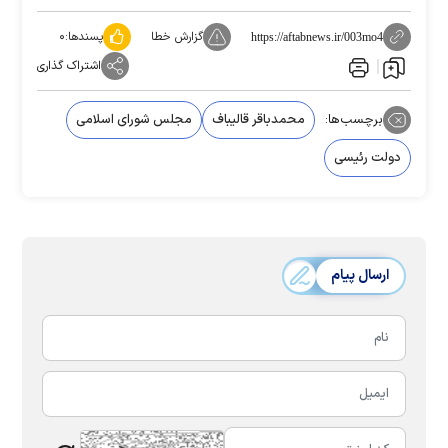
گزارش خطا
پسندها:
۰
https://aftabnews.ir/003mo4
اشتراک گذاری
برچسب‌ها:
محمدباقر قالیباف
مجلس شورای اسلامی
دولت رئیسی
ارسال پیام