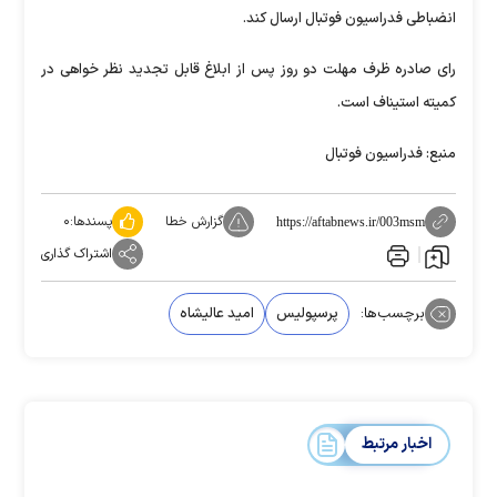
انضباطی فدراسیون فوتبال ارسال کند.
رای صادره ظرف مهلت دو روز پس از ابلاغ قابل تجدید نظر خواهی در
کمیته استیناف است.
منبع: فدراسیون فوتبال
گزارش خطا
پسندها:
۰
https://aftabnews.ir/003msm
اشتراک گذاری
برچسب‌ها:
پرسپولیس
امید عالیشاه
اخبار مرتبط