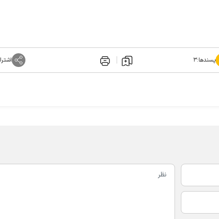
پسندها:
۳
اشترا