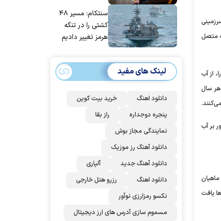
مانده‌ایم، به‌خاطر
سنتکام: مسیر ۴۸
مردم ایران است
رزمینی
کشتی را در تنگه
وف متصل
هرمز تغییر دادیم
لینک های مفید
، از آب
که هر سال
دانلود اهنگ
خرید بیت کوین
پنجره دوجداره
راز بقا
 آب شور بر آب
نمایندگی مجاز بوش
دانلود آهنگ رز‌ موزیک
دانلود آهنگ جدید
آلپاری
ماهیان
دانلود اهنگ
رزرو هتل خارجی
ا یافت
نکسو رمزارزی نوآور
مسموم سازی آدرس های ارز دیجیتال