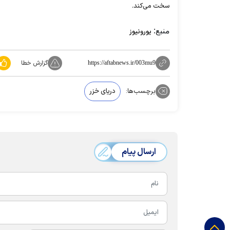
سخت می‌کند.
منبع:
یورونیوز
گزارش خطا
https://aftabnews.ir/003mu9
برچسب‌ها:
دریای خزر
ارسال پیام