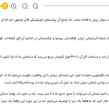
پس
ال پیش پا افتاده باشد، اما پاسخ آن پیامد‌های ژئوپلیتیکی قابل توجهی دارد که آن ر
 جمله آذربایجان، ایران، قزاقستان، روسیه و ترکمنستان در حاشیه آن قرار گرفته‌اند. طو
سطح دریای خزر در حدود ۲۸ متر پائین‌تر از سطح دریا‌های آزاد قرار دارد و مساحت کل آن تا ۴۲۰ هزار کیلومتر مربع می‌رسد که مساحتی به اندا
 یک «اقیانوس» خوانده شود. این استدلال بیشتر با این واقعیت تقویت می‌شود که آب خز
ه در نواحی شمالی میزان نمک به دلیل آب شیرین وارد شده از رودخانه ولگا کمتر است.
علاوه بر این، با حرکت به سمت جنوب عمق آب بیشتر می‌شود. در ناحیه شمالی آب می‌تواند تا عمق حدود ۵ تا ۶ متر برسد، اما در جنو
 کنید که ما قطعاً یک دریا را توصیف می‌کنیم، اما در این مورد این واقعاً یک مورد