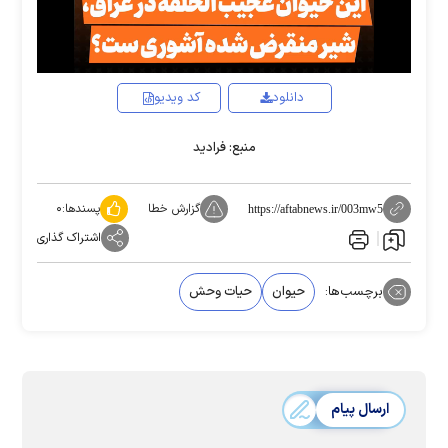
دانلود
کد ویدیو
منبع: فرادید
گزارش خطا
پسندها:
۰
https://aftabnews.ir/003mw5
اشتراک گذاری
برچسب‌ها:
حیوان
حیات وحش
ارسال پیام