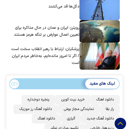
دکل‌ها قد می‌کشند
رویترز: ایران و عمان در حال مذاکره برای
تعیین اعمال عوارض بر تنگه هرمز هستند
پزشکیان: ارتباط با رهبر انقلاب سخت است
/ اگر تا امروز مانده‌ایم، به‌خاطر مردم ایران
است
لینک های مفید
دانلود اهنگ
خرید بیت کوین
پنجره دوجداره
راز بقا
نمایندگی مجاز بوش
دانلود آهنگ رز‌ موزیک
دانلود آهنگ جدید
آلپاری
دانلود اهنگ
رزرو هتل خارجی
نکسو رمزارزی نوآور