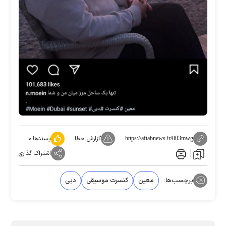
گزارش خطا
پسندها:
۰
https://aftabnews.ir/003mwg
اشتراک گذاری
برچسب‌ها:
معین
کنسرت موسیقی
دبی