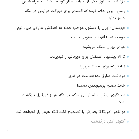
بازداشت مسئول یکی از ادارات آستارا توسط اطلاعات سپاه قدس
ونس: ایران اعلام کرده که قصدی برای دریافت عوارض در تنگه
هرمز ندارد
عربستان: ایران را مسئول عواقب حمله به نفتکش اماراتی می‌دانیم
موسیمانه با آفریقای جنوبی بست
هوای تهران خنک می‌شود
AFC پیشنهاد استقلال برای میزبانی را نپذیرفت
«بایکوت» روی صحنه می‌رود
بازداشت سارق قمه‌به‌دست در تبریز
خرید بعدی پرسپولیس بست!
سخنگوی ارتش: نظم ایرانی حاکم بر تنگه هرمز غیرقابل بازگشت
است
ذوالقدر: آمریکا تا رفتارش را تصحیح نکند تنگه هرمز باز نخواهد شد
آنتونی کنی درگذشت