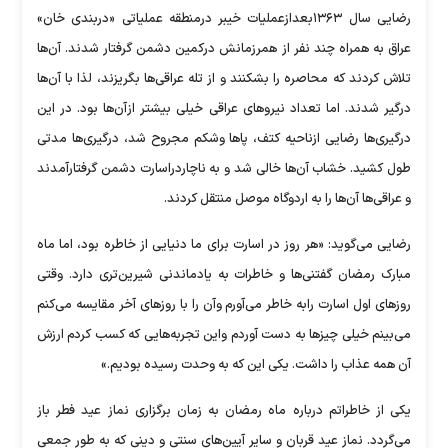
رضایی سال ۱۳۶۳بعدازعملیات خیبر درمنطقه عملیاتی «دربندی خان»
عراق به همراه چند نفر از همرزمانش درکمین دشمن گرفتار شدند. آن‌ها
تلاش کردند که محاصره را بشکنند و از تله عراقی‌ها بگریزند، لذا با آن‌ها
درگیر شدند. اما تعداد نیرو‌های عراقی خیلی بیشتر ازآن‌ها بود. در این
درگیری‌ها رضایی ازناحیه کتف، پا‌ها وشکم مجروح شد، درگیری‌ها مدتی
طول کشید. خشاب آن‌ها خالی شد و به ناچاردراسارت دشمن گرفتارآمدند
و عراقی‌ها آن‌ها را به اردوگاه موصل منتقل کردند.
رضایی می‌گوید: «هر روز در اسارت برای ما دنیایی از خاطره بود، اما ماه
مبارک رمضان گفتنی‌ها و خاطرات به یادماندنی شیرین‌تری دارد. وقتی
روز‌های اول اسارت رابه خاطر می‌آورم وآن را با روز‌های آخر مقایسه می‌کنم
می‌بینم خیلی چیز‌ها به دست آوردم واین تجربه‌هایی که کسب کردم ارزش
آن همه عذاب را داشت. یکی این که به وحدت رسیده بودیم.»
یکی از خاطراتم درباره ماه رمضان به زمان برگزاری نماز عید فطر باز
می‌گردد. نماز عید قربان و سایر آیین‌های سنتی و دینی که به طور جمعی