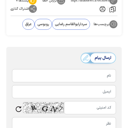
گزارش خطا
پسندها:
۰
https://aftabnews.ir/003mwn
اشتراک گذاری
برچسب‌ها:
سردارابوالقاسم رضایی
روبوسی
عراق
ارسال پیام