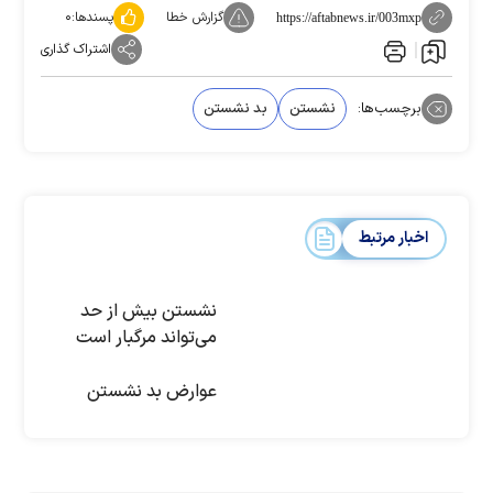
گزارش خطا
پسندها:
۰
https://aftabnews.ir/003mxp
اشتراک گذاری
برچسب‌ها:
نشستن
بد نشستن
اخبار مرتبط
نشستن بیش از حد
می‌تواند مرگبار است
عوارض بد نشستن