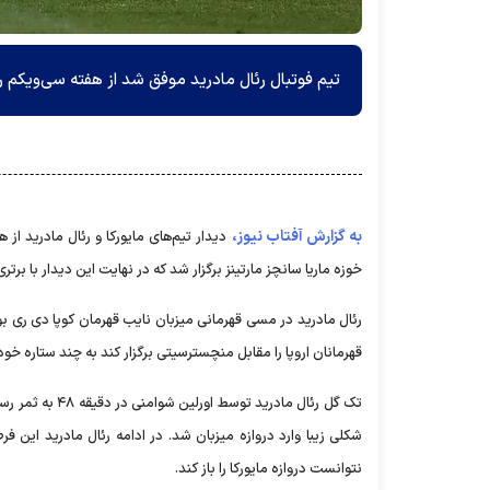
تیم فوتبال رئال مادرید موفق شد از هفته سی‌ویکم رقا
به گزارش آفتاب نیوز،
خوزه ماریا سانچز مارتینز برگزار شد که در نهایت این دیدار با برتر
رئال مادرید در مسی قهرمانی میزبان نایب قهرمان کوپا دی ری بو
قهرمانان اروپا را مقابل منچسترسیتی برگزار کند به چند ستاره خود
تک گل رئال ماد
نتوانست دروازه مایورکا را باز کند.