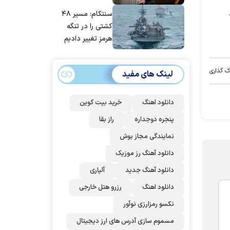
مانده‌ایم، به‌خاطر
سنتکام: مسیر ۴۸
مردم ایران است
کشتی را در تنگه
هرمز تغییر دادیم
ک گذاری
لینک های مفید
دانلود اهنگ
خرید بیت کوین
پنجره دوجداره
راز بقا
نمایندگی مجاز بوش
دانلود آهنگ رز‌ موزیک
دانلود آهنگ جدید
آلپاری
دانلود اهنگ
رزرو هتل خارجی
نکسو رمزارزی نوآور
مسموم سازی آدرس های ارز دیجیتال