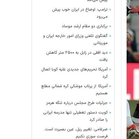
پیش می‌آمد
ترامپ: اوضاع در ایران خوب پیش
می‌رود
برکناری دو مقام ارشد موساد
گفتگوی تلفنی وزرای امور خارجه ایران و
موریتانی
دید افقی در زابل به ۲۵۰۰ متر کاهش
یافت
آمریکا تحریم‌های جدیدی علیه کوبا اعمال
کرد
آمریکا: از پرتاب موشکی کره شمالی مطلع
هستیم
جزئیات طرح مجلس درباره تنگه هرمز
کویت دستور تعطیلی تنها مدرسه ایرانی
را صادر کرد
ضرغامی: تغییر ریل، عین بصیرت است.
فرصت سوزی نکنیم