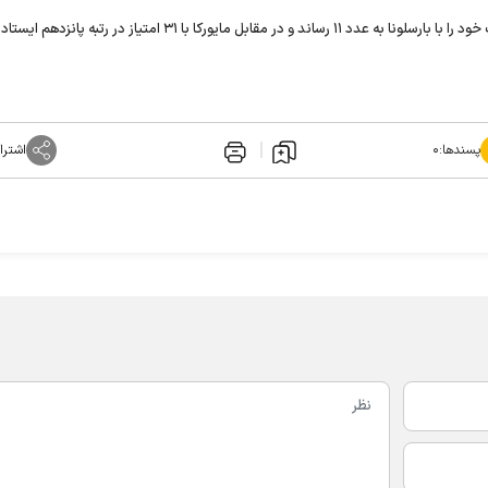
پسندها:
۰
اشترا