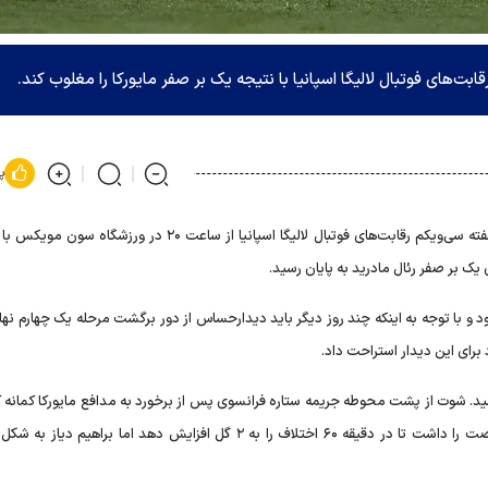
بت‌های فوتبال لالیگا اسپانیا با نتیجه یک بر صفر مایورکا را مغلوب کند.
پ
دیدار تیم‌های مایورکا و رئال مادرید از هفته سی‌ویکم رقابت‌های فوتبال لالیگا اسپانیا از ساعت ۲۰ در و
ی یک بر صفر رئال مادرید به پایان رسید.
د و با توجه به اینکه چند روز دیگر باید دیدارحساس از دور برگشت مرحله یک چهارم نه
 برای این دیدار استراحت داد.
رید توسط اورلین شوامنی در دقیقه ۴۸ به ثمر رسید. شوت از پشت محوطه جریمه ستاره فرانسوی پس از برخورد به مدافع مایورکا کمان
شکلی زیبا وارد دروازه میزبان شد. در ادامه رئال مادرید این فرصت را داشت تا در دقیقه ۶۰ اختلاف را به ۲ گل افزایش دهد اما بر