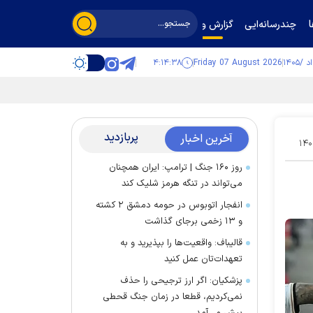
چندرسانه‌ایی
گزارش و گفت‌وگو
۴:۱۴:۳۹
Friday 07 August 2026
پربازدید
آخرین اخبار
۱۴۰
روز ۱۶۰ جنگ | ترامپ: ایران همچنان
می‌تواند در تنگه هرمز شلیک کند
انفجار اتوبوس در حومه دمشق ۲ کشته
و ۱۳ زخمی برجای گذاشت
قالیباف: واقعیت‌ها را بپذیرید و به
تعهدات‌تان عمل کنید
پزشکیان: اگر ارز ترجیحی را حذف
نمی‌کردیم، قطعا در زمان جنگ قحطی