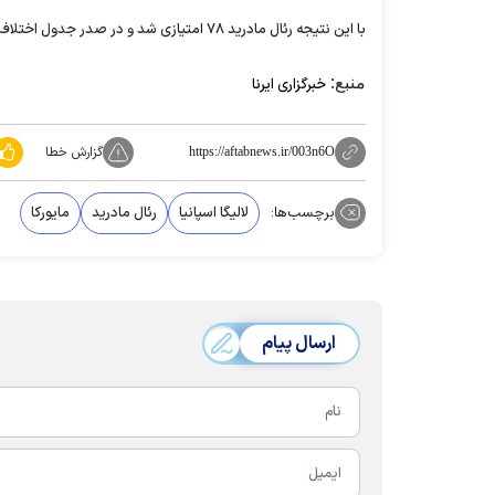
با این نتیجه رئال مادرید ۷۸ امتیازی شد و در صدر جدول اختلاف خود را با بارسلونا به عدد ۱۱ رساند و در مقابل مایورکا با ۳۱ امتیاز در رتبه پانزدهم ایستاد.
منبع:
خبرگزاری ایرنا
گزارش خطا
https://aftabnews.ir/003n6O
برچسب‌ها:
لالیگا اسپانیا
رئال مادرید
مایورکا
ارسال پیام