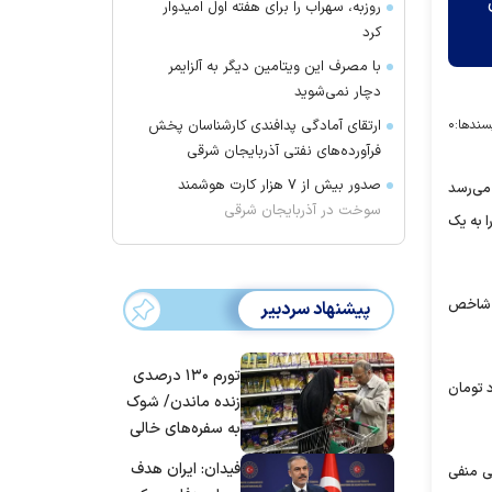
روزبه، سهراب را برای هفته اول امیدوار
کرد
با مصرف این ویتامین دیگر به آلزایمر
دچار نمی‌شوید
ارتقای آمادگی پدافندی کارشناسان پخش
سندها:
۰
فرآورده‌های نفتی آذربایجان شرقی
صدور بیش از ۷ هزار کارت هوشمند
 می‌رسد
سوخت در آذربایجان شرقی
ا به یک
 کرد و به رقم دو میلیون و ۱۹۶ هزار و ۷۷۶ واحد رسید. شاخص
پیشنهاد سردبیر
تورم ۱۳۰ درصدی
چهارم روز‌های گذشته محسوب می‌شود. ارزش معاملات امروز نیز به ۳۱۵۰ میلیارد تومان
زنده ماندن/ شوک
به سفره‌های خالی
کارگران
فیدان: ایران هدف
ی منفی