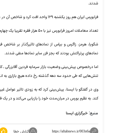
شدند.
فرابورس ایران هم روز یکشنبه ۱۲۹ واحد افت کرد و شاخص آن در عدد ۲۴ هزار و ۶۴۵ واحد ایستاد.
تعداد معاملات امروز فرابورس نیز با ۵۰ هزار فقره تقریبا یک چهارم روز‌های گذشته بود. ارزش معاملات فرابورس ۹۲۷۷ میلیارد تومان بود.
شگویا، هرمز، زاگرس و بپاس از نماد‌های تاثیرگذار بر شاخص فر
نماد‌های پرتراکنش بودند که بجز فزر سایر نماد‌ها منفی شدند.
تنش‌هایی که طی حدود سه دهه گذشته رخ داده هیچ بازاری به اند
وی در گفتگو با ایسنا، پیش‌بینی کرد که به زودی تاثیر عوامل غی
کند. به نظرم بورس در میان‌مدت خود را بازیابی می‌کند و در یک فر
منبع:
خبرگزاری ایسنا
گزارش خطا
https://aftabnews.ir/003n6a