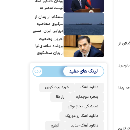
پیمان دفاعی مکه
نیست/مصر به
جمع ترکیه،
سنتکام: از زمان از
عربستان و
سرگیری محاصره
پاکستان می
دریایی ایران، مسیر
پیوندد
بیش از ۵۰ کشتی را
آخرین وضعیت
لان از
تغییر داده‌ایم
پرونده ساعدی‌نیا
از زبان سخنگوی
قوه قضاییه
س در ۲۷ سال گذشته اظهار کرد: با وجود
لینک های مفید
دانلود اهنگ
خرید بیت کوین
مه پیدا
پنجره دوجداره
راز بقا
نمایندگی مجاز بوش
دانلود آهنگ رز‌ موزیک
دانلود آهنگ جدید
آلپاری
ک گذاری